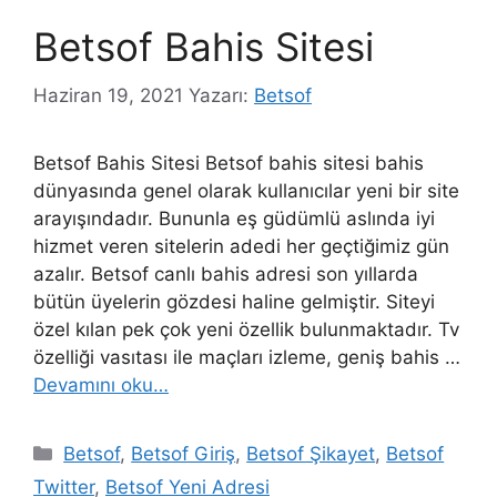
Betsof Bahis Sitesi
Haziran 19, 2021
Yazarı:
Betsof
Betsof Bahis Sitesi Betsof bahis sitesi bahis
dünyasında genel olarak kullanıcılar yeni bir site
arayışındadır. Bununla eş güdümlü aslında iyi
hizmet veren sitelerin adedi her geçtiğimiz gün
azalır. Betsof canlı bahis adresi son yıllarda
bütün üyelerin gözdesi haline gelmiştir. Siteyi
özel kılan pek çok yeni özellik bulunmaktadır. Tv
özelliği vasıtası ile maçları izleme, geniş bahis …
Devamını oku…
Kategoriler
Betsof
,
Betsof Giriş
,
Betsof Şikayet
,
Betsof
Twitter
,
Betsof Yeni Adresi