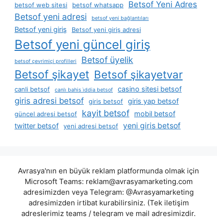
Betsof Yeni Adres
betsof web sitesi
betsof whatsapp
Betsof yeni adresi
betsof yeni bağlantıları
Betsof yeni giriş
Betsof yeni giriş adresi
Betsof yeni güncel giriş
Betsof üyelik
betsof çevrimiçi profilleri
Betsof şikayet
Betsof şikayetvar
casino sitesi betsof
canli betsof
canlı bahis i̇ddia betsof
giris adresi betsof
giris yap betsof
giris betsof
kayit betsof
mobil betsof
güncel adresi betsof
yeni giris betsof
twitter betsof
yeni adresi betsof
Avrasya'nın en büyük reklam platformunda olmak için
Microsoft Teams:
reklam@avrasyamarketing.com
adresimizden veya Telegram: @Avrasyamarketing
adresimizden irtibat kurabilirsiniz. (Tek iletişim
adreslerimiz teams / telegram ve mail adresimizdir.