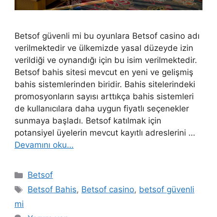
Betsof güvenli mi bu oyunlara Betsof casino adı
verilmektedir ve ülkemizde yasal düzeyde izin
verildiği ve oynandığı için bu isim verilmektedir.
Betsof bahis sitesi mevcut en yeni ve gelişmiş
bahis sistemlerinden biridir. Bahis sitelerindeki
promosyonların sayısı arttıkça bahis sistemleri
de kullanıcılara daha uygun fiyatlı seçenekler
sunmaya başladı. Betsof katılmak için
potansiyel üyelerin mevcut kayıtlı adreslerini …
Devamını oku…
Kategoriler
Betsof
Etiketler
Betsof Bahis
,
Betsof casino
,
betsof güvenli
mi