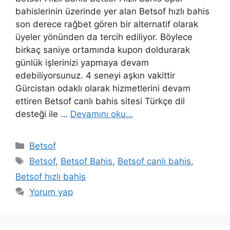
bahislerinin üzerinde yer alan Betsof hızlı bahis
son derece rağbet gören bir alternatif olarak
üyeler yönünden da tercih ediliyor. Böylece
birkaç saniye ortamında kupon doldurarak
günlük işlerinizi yapmaya devam
edebiliyorsunuz. 4 seneyi aşkın vakittir
Gürcistan odaklı olarak hizmetlerini devam
ettiren Betsof canlı bahis sitesi Türkçe dil
desteği ile …
Devamını oku…
Kategoriler
Betsof
Etiketler
Betsof
,
Betsof Bahis
,
Betsof canlı bahis
,
Betsof hızlı bahis
Yorum yap