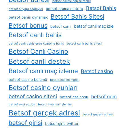
betsof adresi cep telefonu
Betsof Bahis
betsof arama motoru
betsof altyapı sağlayıcı
Betsof Bahis Sitesi
betsof bahis oynamak
Betsof bonus
betsof canli maç izle
betsof canli
Betsof canlı bahis
betsof canlı bahislerde kombine bahis
betsof canlı bahis sitesi
Betsof Canlı Casino
Betsof canlı destek
Betsof canlı maç izleme
Betsof casino
betsof casino bölümü
betsof casino mobil
Betsof casino oyunları
betsof casino sitesi
betsof com
betsof casinosu
betsof ekşi sözlük
betsof finansal i̇şlemler
Betsof gerçek adresi
betsof geçerli adresi
betsof girisi
betsof giris twitter