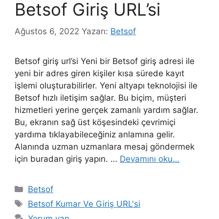
Betsof Giriş URL’si
Ağustos 6, 2022
Yazarı:
Betsof
Betsof giriş url’si Yeni bir Betsof giriş adresi ile
yeni bir adres giren kişiler kısa sürede kayıt
işlemi oluşturabilirler. Yeni altyapı teknolojisi ile
Betsof hızlı iletişim sağlar. Bu biçim, müşteri
hizmetleri yerine gerçek zamanlı yardım sağlar.
Bu, ekranın sağ üst köşesindeki çevrimiçi
yardıma tıklayabileceğiniz anlamına gelir.
Alanında uzman uzmanlara mesaj göndermek
için buradan giriş yapın. …
Devamını oku…
Kategoriler
Betsof
Etiketler
Betsof Kumar Ve Giriş URL'si
Yorum yap