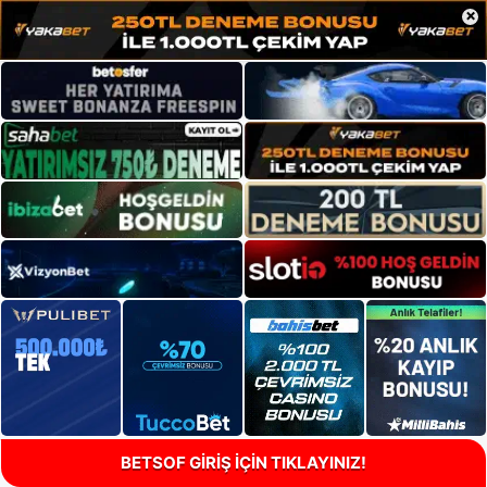
×
BETSOF GİRİŞ İÇİN TIKLAYINIZ!