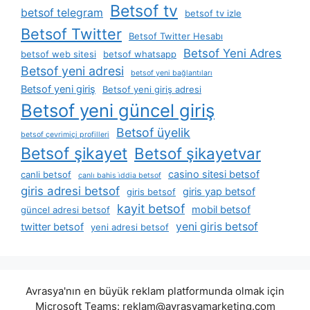
Betsof tv
betsof telegram
betsof tv izle
Betsof Twitter
Betsof Twitter Hesabı
Betsof Yeni Adres
betsof web sitesi
betsof whatsapp
Betsof yeni adresi
betsof yeni bağlantıları
Betsof yeni giriş
Betsof yeni giriş adresi
Betsof yeni güncel giriş
Betsof üyelik
betsof çevrimiçi profilleri
Betsof şikayet
Betsof şikayetvar
casino sitesi betsof
canli betsof
canlı bahis i̇ddia betsof
giris adresi betsof
giris yap betsof
giris betsof
kayit betsof
mobil betsof
güncel adresi betsof
yeni giris betsof
twitter betsof
yeni adresi betsof
Avrasya'nın en büyük reklam platformunda olmak için
Microsoft Teams:
reklam@avrasyamarketing.com