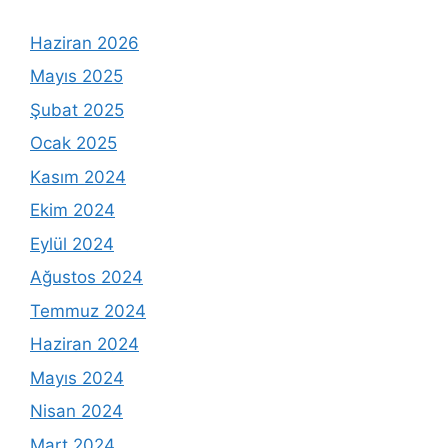
Haziran 2026
Mayıs 2025
Şubat 2025
Ocak 2025
Kasım 2024
Ekim 2024
Eylül 2024
Ağustos 2024
Temmuz 2024
Haziran 2024
Mayıs 2024
Nisan 2024
Mart 2024