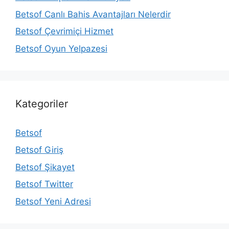
Betsof Canlı Bahis Avantajları Nelerdir
Betsof Çevrimiçi Hizmet
Betsof Oyun Yelpazesi
Kategoriler
Betsof
Betsof Giriş
Betsof Şikayet
Betsof Twitter
Betsof Yeni Adresi