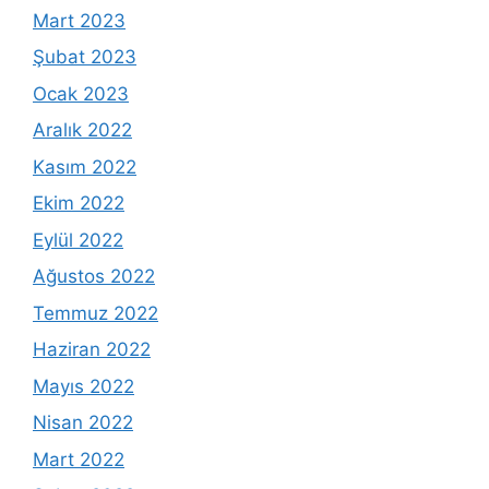
Mart 2023
Şubat 2023
Ocak 2023
Aralık 2022
Kasım 2022
Ekim 2022
Eylül 2022
Ağustos 2022
Temmuz 2022
Haziran 2022
Mayıs 2022
Nisan 2022
Mart 2022