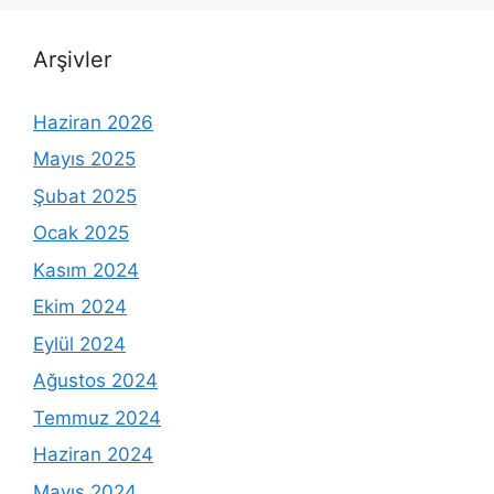
Arşivler
Haziran 2026
Mayıs 2025
Şubat 2025
Ocak 2025
Kasım 2024
Ekim 2024
Eylül 2024
Ağustos 2024
Temmuz 2024
Haziran 2024
Mayıs 2024