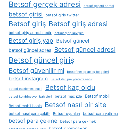
Betsof gerçek adresi
betsof geçerli adresi
betsof girisi
betsof giris twitter
Betsof giriş
Betsof giriş adresi
betsof giriş adresi nedir
betsof giriş seviyesi
Betsof giriş yap
Betsof güncel
Betsof güncel adresi
betsof güncel adres
Betsof güncel giriş
Betsof güvenilir mi
betsof hesap açılış belgeleri
betsof instagram
betsof i̇letişim yöntemi nedir
Betsof kaç oldu
betsof i̇ncelemesi nasıl
Betsof mobil
betsof maç izle
betsof kombinasyon bahisleri
Betsof nasıl bir site
Betsof mobil bahis
betsof nasıl para çekilir
Betsof oyunları
betsof para yatirma
betsof para çekme
betsof para çekmek
betsof promosyon