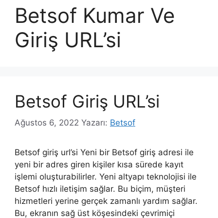
Betsof Kumar Ve
Giriş URL’si
Betsof Giriş URL’si
Ağustos 6, 2022
Yazarı:
Betsof
Betsof giriş url’si Yeni bir Betsof giriş adresi ile
yeni bir adres giren kişiler kısa sürede kayıt
işlemi oluşturabilirler. Yeni altyapı teknolojisi ile
Betsof hızlı iletişim sağlar. Bu biçim, müşteri
hizmetleri yerine gerçek zamanlı yardım sağlar.
Bu, ekranın sağ üst köşesindeki çevrimiçi