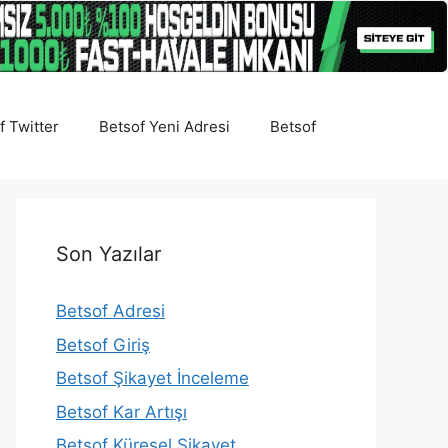
f Twitter
Betsof Yeni Adresi
Betsof
Son Yazılar
Betsof Adresi
Betsof Giriş
Betsof Şikayet İnceleme
Betsof Kar Artışı
Betsof Küresel Şikayet