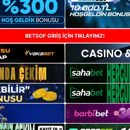
BETSOF GİRİŞ İÇİN TIKLAYINIZ!