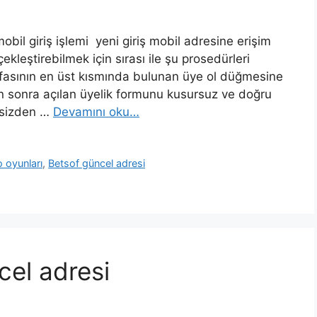
mobil giriş işlemi yeni giriş mobil adresine erişim
ekleştirebilmek için sırası ile şu prosedürleri
yfasının en üst kısmında bulunan üye ol düğmesine
an sonra açılan üyelik formunu kusursuz ve doğru
i sizden …
Devamını oku…
 oyunları
,
Betsof güncel adresi
cel adresi