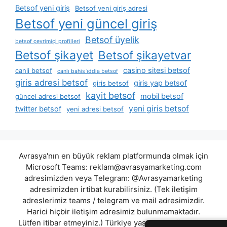
Betsof yeni giriş
Betsof yeni giriş adresi
Betsof yeni güncel giriş
Betsof üyelik
betsof çevrimiçi profilleri
Betsof şikayet
Betsof şikayetvar
casino sitesi betsof
canli betsof
canlı bahis i̇ddia betsof
giris adresi betsof
giris yap betsof
giris betsof
kayit betsof
mobil betsof
güncel adresi betsof
yeni giris betsof
twitter betsof
yeni adresi betsof
Avrasya'nın en büyük reklam platformunda olmak için
Microsoft Teams:
reklam@avrasyamarketing.com
adresimizden veya Telegram: @Avrasyamarketing
adresimizden irtibat kurabilirsiniz. (Tek iletişim
adreslerimiz teams / telegram ve mail adresimizdir.
Harici hiçbir iletişim adresimiz bulunmamaktadır.
Lütfen itibar etmeyiniz.) Türkiye yasalarına göre 7258