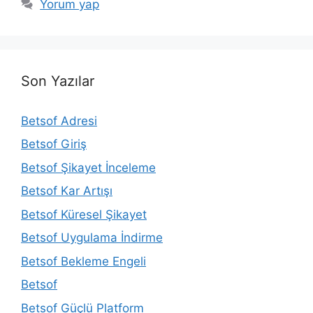
Yorum yap
Son Yazılar
Betsof Adresi
Betsof Giriş
Betsof Şikayet İnceleme
Betsof Kar Artışı
Betsof Küresel Şikayet
Betsof Uygulama İndirme
Betsof Bekleme Engeli
Betsof
Betsof Güçlü Platform