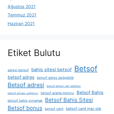
Ağustos 2021
Temmuz 2021
Haziran 2021
Etiket Bulutu
Betsof
bahis sitesi betsof
adresi betsof
betsof adres
betsof adres değişikliği
Betsof adresi
betsof adresi cep telefonu
Betsof Bahis
betsof arama motoru
betsof altyapı sağlayıcı
Betsof Bahis Sitesi
betsof bahis oynamak
Betsof bonus
betsof canli maç izle
betsof canli