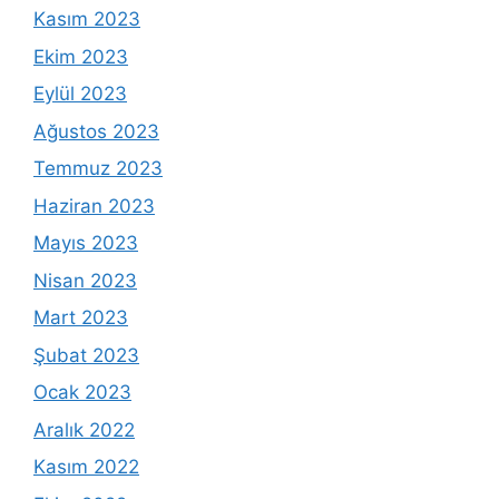
Kasım 2023
Ekim 2023
Eylül 2023
Ağustos 2023
Temmuz 2023
Haziran 2023
Mayıs 2023
Nisan 2023
Mart 2023
Şubat 2023
Ocak 2023
Aralık 2022
Kasım 2022