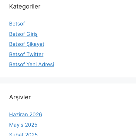
Kategoriler
Betsof
Betsof Giriş
Betsof Şikayet
Betsof Twitter
Betsof Yeni Adresi
Arşivler
Haziran 2026
Mayıs 2025
Şubat 2025