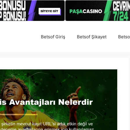
Betsof Giriş
Betsof Şikayet
Betso