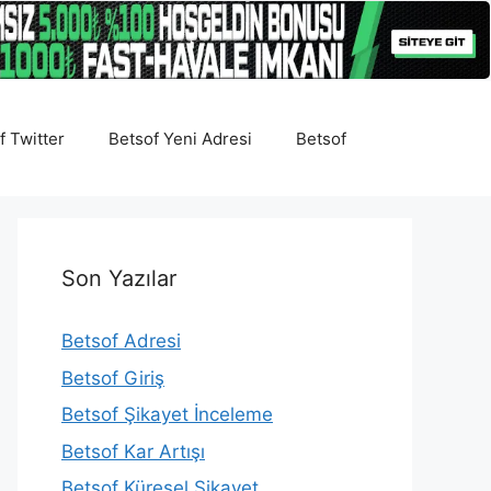
f Twitter
Betsof Yeni Adresi
Betsof
Son Yazılar
Betsof Adresi
Betsof Giriş
Betsof Şikayet İnceleme
Betsof Kar Artışı
Betsof Küresel Şikayet