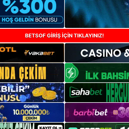
BETSOF GİRİŞ İÇİN TIKLAYINIZ!