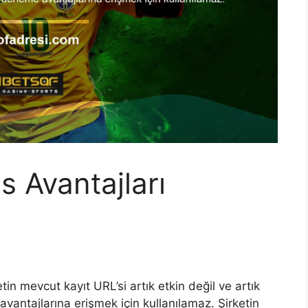
s Avantajları
etin mevcut kayıt URL’si artık etkin değil ve artık
vantajlarına erişmek için kullanılamaz. Şirketin