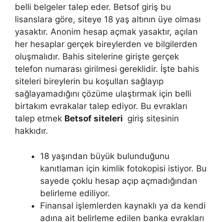
belli belgeler talep eder. Betsof giriş bu
lisanslara göre, siteye 18 yaş altının üye olması
yasaktır. Anonim hesap açmak yasaktır, açılan
her hesaplar gerçek bireylerden ve bilgilerden
oluşmalıdır. Bahis sitelerine girişte gerçek
telefon numarası girilmesi gereklidir. İşte bahis
siteleri bireylerin bu koşulları sağlayıp
sağlayamadığını çözüme ulaştırmak için belli
birtakım evrakalar talep ediyor. Bu evrakları
talep etmek
Betsof siteleri
giriş sitesinin
hakkıdır.
18 yaşından büyük bulunduğunu
kanıtlaman için kimlik fotokopisi istiyor. Bu
sayede çoklu hesap açıp açmadığından
belirleme ediliyor.
Finansal işlemlerden kaynaklı ya da kendi
adına ait belirleme edilen banka evrakları