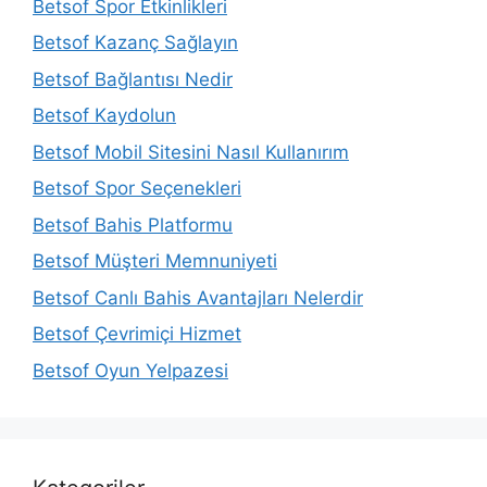
Betsof Spor Etkinlikleri
Betsof Kazanç Sağlayın
Betsof Bağlantısı Nedir
Betsof Kaydolun
Betsof Mobil Sitesini Nasıl Kullanırım
Betsof Spor Seçenekleri
Betsof Bahis Platformu
Betsof Müşteri Memnuniyeti
Betsof Canlı Bahis Avantajları Nelerdir
Betsof Çevrimiçi Hizmet
Betsof Oyun Yelpazesi