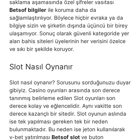
saklama aşamasında özel şifreler vasıtası
Betsof bilgiler
ile koruma daha da
sağlamlaştırılıyor. Böylece hiçbir evraka ya da
bilgiye sizin ve şirketin dışında üçüncü bir birey
ulaşamıyor. Sonuç olarak güvenli kategoride yer
alan bahis siteleri üyelerinin her verisini özelce
ve sıkı bir şekilde koruyor.
Slot Nasıl Oynanır
Slot nasıl oynanır? Sorusunu sorduğunuzu duyar
gibiyiz. Casino oyunları arasında son derece
tanınmış belirleme edilen Slot oyunları son
derece kolay ve eğlencelidir. Aynı vakitte son
derece kazançlı bir sitedir. Slot oyunun aslında
ise tek yapılması gereken tek bir neden
bulunmaktadır. Bu neden ise jeton kullanılarak
v-bet yatırılması
Betsof slot
ve buton