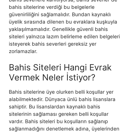
bahis sitelerine verdiği bu belgelerle
güvenirliliğini sağlamalıdır. Bundan kaynaklı
üyelik sırasında dilenen bu evraklara kuşkuyla
yaklaşılmamalıdır. Genellikle güvenli bahis
siteleri yalnızca lazım belirleme edilen belgeleri
isteyerek bahis severleri gereksiz yer
zorlamazlar.
Bahis Siteleri Hangi Evrak
Vermek Neler İstiyor?
Bahis sitelerine üye olurken belli koşullar yer
alabilmektedir. Dünyaca ünlü bahis lisanslara
sahiptir. Bu lisanslardan kaynaklı bahis
sitelerinin sağlaması gereken belli koşullar
vardır. Bahis siteleri bu koşulların sağlanıp
sağlanmadığını denetlemek adına, üyelerinden