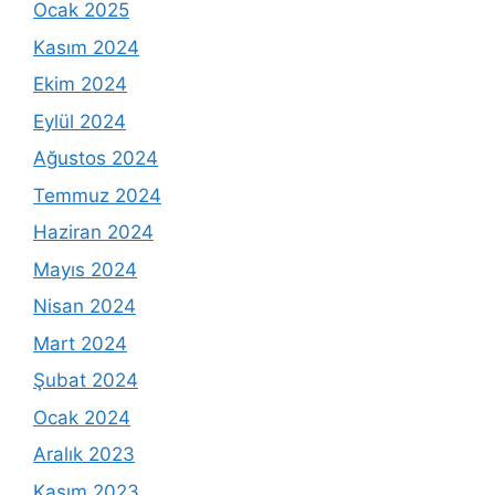
Ocak 2025
Kasım 2024
Ekim 2024
Eylül 2024
Ağustos 2024
Temmuz 2024
Haziran 2024
Mayıs 2024
Nisan 2024
Mart 2024
Şubat 2024
Ocak 2024
Aralık 2023
Kasım 2023