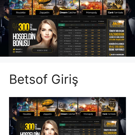
Betsof Giriş