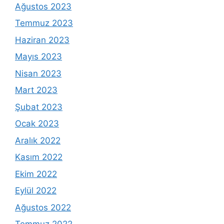
Ağustos 2023
Temmuz 2023
Haziran 2023
Mayıs 2023
Nisan 2023
Mart 2023
Şubat 2023
Ocak 2023
Aralık 2022
Kasım 2022
Ekim 2022
Eylül 2022
Ağustos 2022