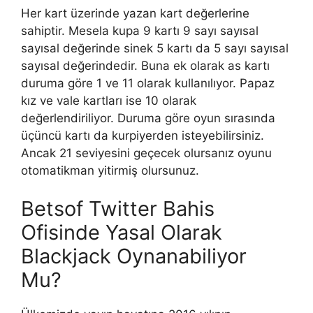
Her kart üzerinde yazan kart değerlerine
sahiptir. Mesela kupa 9 kartı 9 sayı sayısal
sayısal değerinde sinek 5 kartı da 5 sayı sayısal
sayısal değerindedir. Buna ek olarak as kartı
duruma göre 1 ve 11 olarak kullanılıyor. Papaz
kız ve vale kartları ise 10 olarak
değerlendiriliyor. Duruma göre oyun sırasında
üçüncü kartı da kurpiyerden isteyebilirsiniz.
Ancak 21 seviyesini geçecek olursanız oyunu
otomatikman yitirmiş olursunuz.
Betsof Twitter Bahis
Ofisinde Yasal Olarak
Blackjack Oynanabiliyor
Mu?