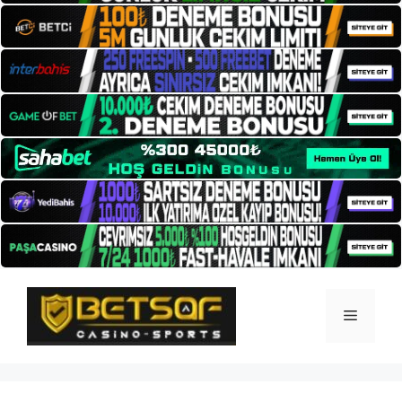
İçeriğe
atla
Menü