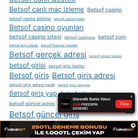
Betsof canlı maç izleme
Betsof casino
betsof casino bölümü
betsof casino mobil
Betsof casino oyunları
betsof casino sitesi
betsof com
betsof casinosu
betsof ekşi sözlük
betsof finansal i̇şlemler
Betsof gerçek adresi
betsof geçerli adresi
betsof girisi
betsof giris twitter
Betsof giriş
Betsof giriş adresi
betsof giriş adresi nedir
betsof giriş seviyesi
Betsof giriş yap
Betsof güncel
Betsof güncel adresi
betsof güncel adres
Betsof güncel giriş
Betsof güvenilir mi
×
betsof hesap açılış belgeleri
betsof instagram
betsof i̇letişim yöntemi nedir