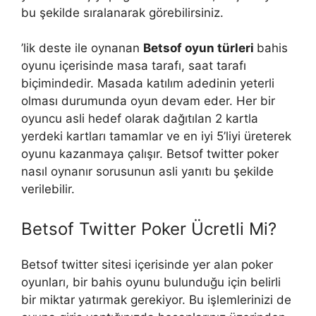
bu şekilde sıralanarak görebilirsiniz.
’lik deste ile oynanan
Betsof oyun türleri
bahis
oyunu içerisinde masa tarafı, saat tarafı
biçimindedir. Masada katılım adedinin yeterli
olması durumunda oyun devam eder. Her bir
oyuncu asli hedef olarak dağıtılan 2 kartla
yerdeki kartları tamamlar ve en iyi 5’liyi üreterek
oyunu kazanmaya çalışır. Betsof twitter poker
nasıl oynanır sorusunun asli yanıtı bu şekilde
verilebilir.
Betsof Twitter Poker Ücretli Mi?
Betsof twitter sitesi içerisinde yer alan poker
oyunları, bir bahis oyunu bulunduğu için belirli
bir miktar yatırmak gerekiyor. Bu işlemlerinizi de