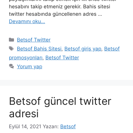
hesabını takip etmeniz gerekir. Bahis sitesi
twitter hesabında güncellenen adres …
Devamını oku…
Kategoriler
Betsof Twitter
Etiketler
Betsof Bahis Sitesi
,
Betsof giriş yap
,
Betsof
promosyonları
,
Betsof Twitter
Yorum yap
Betsof güncel twitter
adresi
Eylül 14, 2021
Yazarı:
Betsof