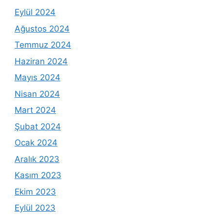
Eylül 2024
Ağustos 2024
Temmuz 2024
Haziran 2024
Mayıs 2024
Nisan 2024
Mart 2024
Şubat 2024
Ocak 2024
Aralık 2023
Kasım 2023
Ekim 2023
Eylül 2023