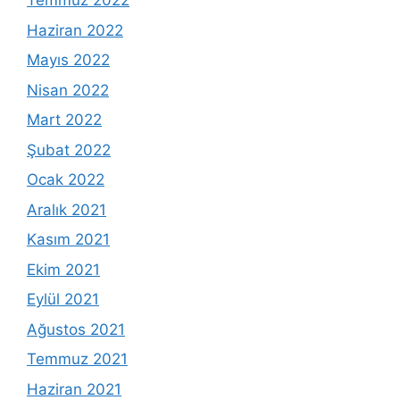
Temmuz 2022
Haziran 2022
Mayıs 2022
Nisan 2022
Mart 2022
Şubat 2022
Ocak 2022
Aralık 2021
Kasım 2021
Ekim 2021
Eylül 2021
Ağustos 2021
Temmuz 2021
Haziran 2021