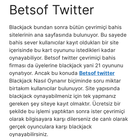
Betsof Twitter
Blackjack bundan sonra bütün çevrimiçi bahis
sitelerinin ana sayfasında bulunuyor. Bu sayede
bahis sever kullanıcılar kayıt oldukları bir site
içerisinde bu kart oyununu istedikleri kadar
oynayabiliyor. Betsof twitter çevrimiçi bahis
firması da üyelerine blackjack yani 21 oyununu
oynatıyor. Ancak bu konuda
Betsof twitter
Blackjack Nasıl Oynanır biçiminde soru miktar
birtakım kullanıcılar bulunuyor. Site yapısında
blackjack oynayabilmeniz için tek yapmanız
gereken şey siteye kayıt olmaktır. Ücretsiz bir
şekilde bu işlemi yaptıktan sonra ister çevrimiçi
olarak bilgisayara karşı dilerseniz de canlı olarak
gerçek oyunculara karşı blackjack
oynayabilirsiniz.