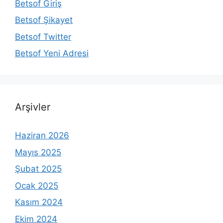
Betsof Giriş
Betsof Şikayet
Betsof Twitter
Betsof Yeni Adresi
Arşivler
Haziran 2026
Mayıs 2025
Şubat 2025
Ocak 2025
Kasım 2024
Ekim 2024