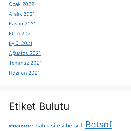
Ocak 2022
Aralık 2021
Kasım 2021
Ekim 2021
Eylül 2021
Ağustos 2021
Temmuz 2021
Haziran 2021
Etiket Bulutu
Betsof
bahis sitesi betsof
adresi betsof