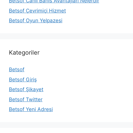
Betsof Canlı Bahis Avantajları Nelerdir
Betsof Çevrimiçi Hizmet
Betsof Oyun Yelpazesi
Kategoriler
Betsof
Betsof Giriş
Betsof Şikayet
Betsof Twitter
Betsof Yeni Adresi