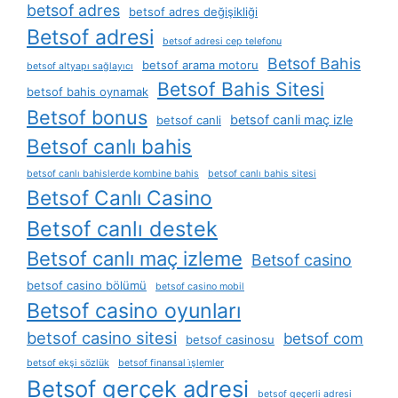
betsof adres
betsof adres değişikliği
Betsof adresi
betsof adresi cep telefonu
Betsof Bahis
betsof arama motoru
betsof altyapı sağlayıcı
Betsof Bahis Sitesi
betsof bahis oynamak
Betsof bonus
betsof canli maç izle
betsof canli
Betsof canlı bahis
betsof canlı bahislerde kombine bahis
betsof canlı bahis sitesi
Betsof Canlı Casino
Betsof canlı destek
Betsof canlı maç izleme
Betsof casino
betsof casino bölümü
betsof casino mobil
Betsof casino oyunları
betsof casino sitesi
betsof com
betsof casinosu
betsof ekşi sözlük
betsof finansal i̇şlemler
Betsof gerçek adresi
betsof geçerli adresi