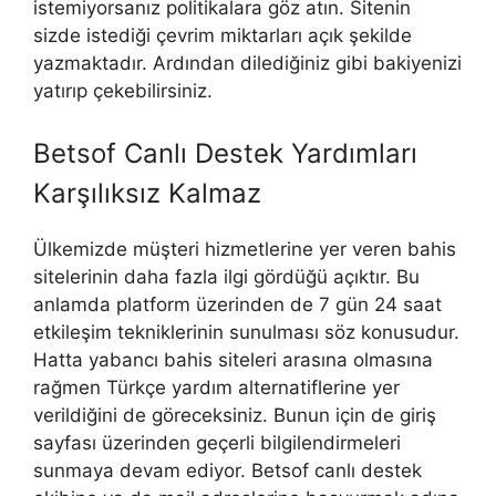
istemiyorsanız politikalara göz atın. Sitenin
sizde istediği çevrim miktarları açık şekilde
yazmaktadır. Ardından dilediğiniz gibi bakiyenizi
yatırıp çekebilirsiniz.
Betsof Canlı Destek Yardımları
Karşılıksız Kalmaz
Ülkemizde müşteri hizmetlerine yer veren bahis
sitelerinin daha fazla ilgi gördüğü açıktır. Bu
anlamda platform üzerinden de 7 gün 24 saat
etkileşim tekniklerinin sunulması söz konusudur.
Hatta yabancı bahis siteleri arasına olmasına
rağmen Türkçe yardım alternatiflerine yer
verildiğini de göreceksiniz. Bunun için de giriş
sayfası üzerinden geçerli bilgilendirmeleri
sunmaya devam ediyor. Betsof canlı destek