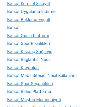
Betsof Küresel Şikayet
Betsof Uygulama İndirme
Betsof Bekleme Engeli
Betsof
Betsof Güçlü Platform
Betsof Spor Etkinlikleri
Betsof Kazanç Sağlayın
Betsof Bağlantısı Nedir
Betsof Kaydolun
Betsof Mobil Sitesini Nasıl Kullanırım
Betsof Spor Seçenekleri
Betsof Bahis Platformu
Betsof Müşteri Memnuniyeti