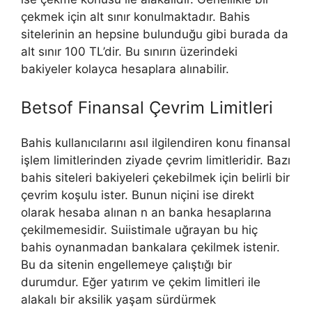
çekmek için alt sınır konulmaktadır. Bahis
sitelerinin an hepsine bulunduğu gibi burada da
alt sınır 100 TL’dir. Bu sınırın üzerindeki
bakiyeler kolayca hesaplara alınabilir.
Betsof Finansal Çevrim Limitleri
Bahis kullanıcılarını asıl ilgilendiren konu finansal
işlem limitlerinden ziyade çevrim limitleridir. Bazı
bahis siteleri bakiyeleri çekebilmek için belirli bir
çevrim koşulu ister. Bunun niçini ise direkt
olarak hesaba alınan n an banka hesaplarına
çekilmemesidir. Suiistimale uğrayan bu hiç
bahis oynanmadan bankalara çekilmek istenir.
Bu da sitenin engellemeye çalıştığı bir
durumdur. Eğer yatırım ve çekim limitleri ile
alakalı bir aksilik yaşam sürdürmek