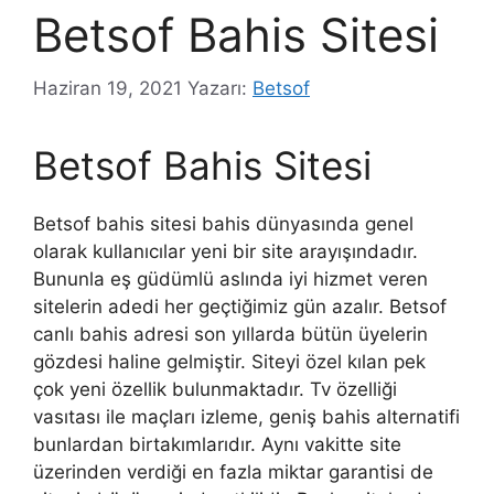
Betsof Bahis Sitesi
Haziran 19, 2021
Yazarı:
Betsof
Betsof Bahis Sitesi
Betsof bahis sitesi bahis dünyasında genel
olarak kullanıcılar yeni bir site arayışındadır.
Bununla eş güdümlü aslında iyi hizmet veren
sitelerin adedi her geçtiğimiz gün azalır. Betsof
canlı bahis adresi son yıllarda bütün üyelerin
gözdesi haline gelmiştir. Siteyi özel kılan pek
çok yeni özellik bulunmaktadır. Tv özelliği
vasıtası ile maçları izleme, geniş bahis alternatifi
bunlardan birtakımlarıdır. Aynı vakitte site
üzerinden verdiği en fazla miktar garantisi de