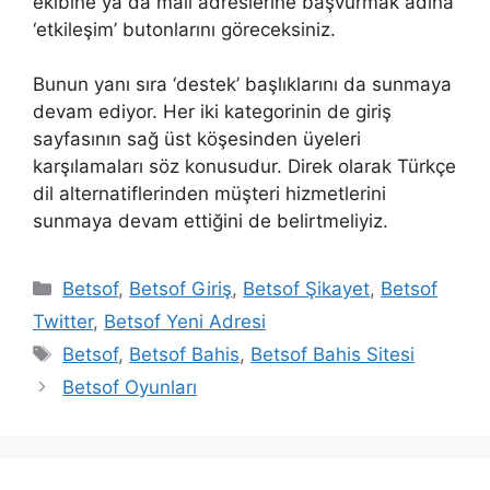
ekibine ya da mail adreslerine başvurmak adına
‘etkileşim’ butonlarını göreceksiniz.
Bunun yanı sıra ‘destek’ başlıklarını da sunmaya
devam ediyor. Her iki kategorinin de giriş
sayfasının sağ üst köşesinden üyeleri
karşılamaları söz konusudur. Direk olarak Türkçe
dil alternatiflerinden müşteri hizmetlerini
sunmaya devam ettiğini de belirtmeliyiz.
Kategoriler
Betsof
,
Betsof Giriş
,
Betsof Şikayet
,
Betsof
Twitter
,
Betsof Yeni Adresi
Etiketler
Betsof
,
Betsof Bahis
,
Betsof Bahis Sitesi
Betsof Oyunları