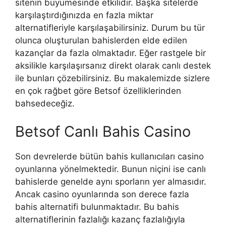
sitenin büyümesinde etkilidir. Başka sitelerde
karşılaştırdığınızda en fazla miktar
alternatifleriyle karşılaşabilirsiniz. Durum bu tür
olunca oluşturulan bahislerden elde edilen
kazançlar da fazla olmaktadır. Eğer rastgele bir
aksilikle karşılaşırsanız direkt olarak canlı destek
ile bunları çözebilirsiniz. Bu makalemizde sizlere
en çok rağbet göre Betsof özelliklerinden
bahsedeceğiz.
Betsof Canlı Bahis Casino
Son devrelerde bütün bahis kullanıcıları casino
oyunlarına yönelmektedir. Bunun niçini ise canlı
bahislerde genelde aynı sporların yer almasıdır.
Ancak casino oyunlarında son derece fazla
bahis alternatifi bulunmaktadır. Bu bahis
alternatiflerinin fazlalığı kazanç fazlalığıyla