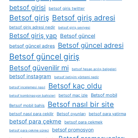
betsof girisi
betsof giris twitter
Betsof giriş
Betsof giriş adresi
betsof giriş adresi nedir
betsof giriş seviyesi
Betsof giriş yap
Betsof güncel
Betsof güncel adresi
betsof güncel adres
Betsof güncel giriş
Betsof güvenilir mi
betsof hesap açılış belgeleri
betsof instagram
betsof i̇letişim yöntemi nedir
Betsof kaç oldu
betsof i̇ncelemesi nasıl
Betsof mobil
betsof maç izle
betsof kombinasyon bahisleri
Betsof nasıl bir site
Betsof mobil bahis
betsof nasıl para çekilir
Betsof oyunları
betsof para yatirma
betsof para çekme
betsof para çekmek
betsof promosyon
betsof para çekme süreci