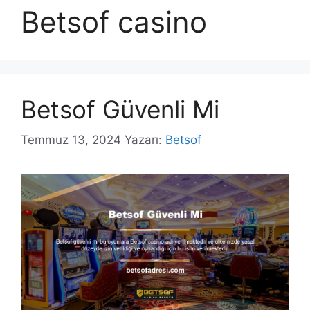
Betsof casino
Betsof Güvenli Mi
Temmuz 13, 2024
Yazarı:
Betsof