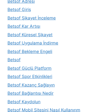
Betsof Adresi
Betsof Giriş
Betsof Şikayet İnceleme
Betsof Kar Artışı
Betsof Küresel Şikayet
Betsof Uygulama İndirme
Betsof Bekleme Engeli
Betsof
Betsof Güçlü Platform
Betsof Spor Etkinlikleri
Betsof Kazanç Sağlayın
Betsof Bağlantısı Nedir
Betsof Kaydolun
Betsof Mobil Sitesini Nasıl Kullanırım