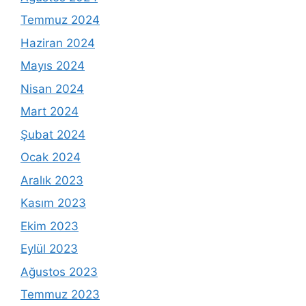
Temmuz 2024
Haziran 2024
Mayıs 2024
Nisan 2024
Mart 2024
Şubat 2024
Ocak 2024
Aralık 2023
Kasım 2023
Ekim 2023
Eylül 2023
Ağustos 2023
Temmuz 2023