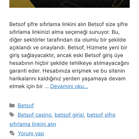
Betsof şifre sıfırlama linkini alın Betsof size şifre
sıfırlama linkinizi alma seçeneği sunuyor. Bu,
diğer sektörler tarafından da olumlu bir şekilde
açıklandı ve onaylandı. Betsof, Hizmete yeni bir
giriş sağlayacaktır, ancak eski Betsof giriş üye
hesabının hiçbir şekilde tehlikeye atılmayacağını
garanti eder. Hesabınıza erişmek ve bu sitenin
harikalarını kaldığınız yerden yaşamaya devam
etmek için bir …
Devamını oku…
Kategoriler
Betsof
Etiketler
Betsof casino
,
betsof girisi
,
betsof şifre
sıfırlama linkini alın
Yorum yap