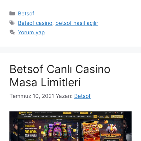
Kategoriler
Betsof
Etiketler
Betsof casino
,
betsof nasıl açılır
Yorum yap
Betsof Canlı Casino
Masa Limitleri
Temmuz 10, 2021
Yazarı:
Betsof