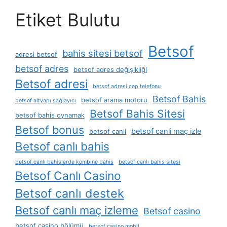
Etiket Bulutu
Betsof
bahis sitesi betsof
adresi betsof
betsof adres
betsof adres değişikliği
Betsof adresi
betsof adresi cep telefonu
Betsof Bahis
betsof arama motoru
betsof altyapı sağlayıcı
Betsof Bahis Sitesi
betsof bahis oynamak
Betsof bonus
betsof canli maç izle
betsof canli
Betsof canlı bahis
betsof canlı bahislerde kombine bahis
betsof canlı bahis sitesi
Betsof Canlı Casino
Betsof canlı destek
Betsof canlı maç izleme
Betsof casino
betsof casino bölümü
betsof casino mobil