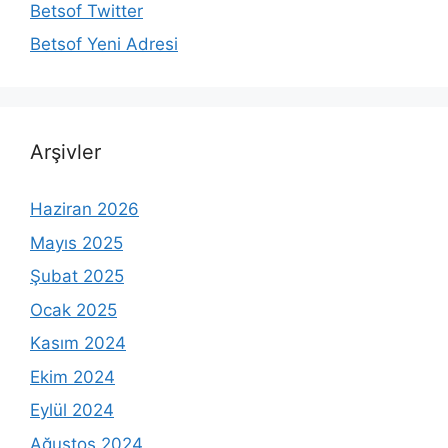
Betsof Twitter
Betsof Yeni Adresi
Arşivler
Haziran 2026
Mayıs 2025
Şubat 2025
Ocak 2025
Kasım 2024
Ekim 2024
Eylül 2024
Ağustos 2024