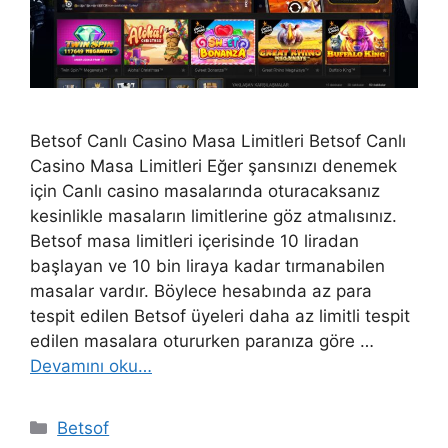
Betsof Canlı Casino Masa Limitleri Betsof Canlı
Casino Masa Limitleri Eğer şansınızı denemek
için Canlı casino masalarında oturacaksanız
kesinlikle masaların limitlerine göz atmalısınız.
Betsof masa limitleri içerisinde 10 liradan
başlayan ve 10 bin liraya kadar tırmanabilen
masalar vardır. Böylece hesabında az para
tespit edilen Betsof üyeleri daha az limitli tespit
edilen masalara otururken paranıza göre …
Devamını oku…
Kategoriler
Betsof