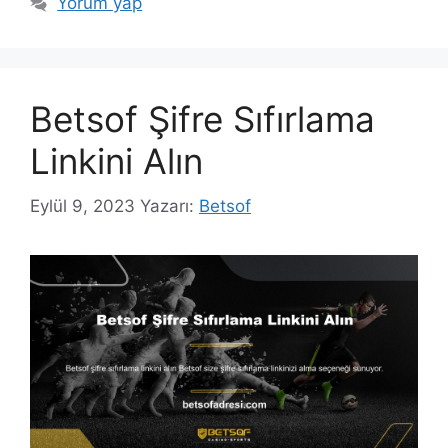
Yorum yap
Betsof Şifre Sıfırlama
Linkini Alın
Eylül 9, 2023
Yazarı:
Betsof