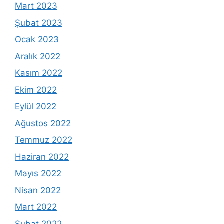
Mart 2023
Şubat 2023
Ocak 2023
Aralık 2022
Kasım 2022
Ekim 2022
Eylül 2022
Ağustos 2022
Temmuz 2022
Haziran 2022
Mayıs 2022
Nisan 2022
Mart 2022
Şubat 2022