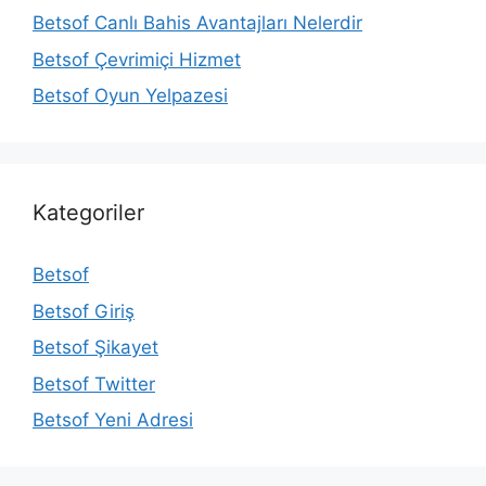
Betsof Canlı Bahis Avantajları Nelerdir
Betsof Çevrimiçi Hizmet
Betsof Oyun Yelpazesi
Kategoriler
Betsof
Betsof Giriş
Betsof Şikayet
Betsof Twitter
Betsof Yeni Adresi