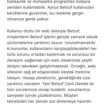
bankacılık ve muhasebe programları kolayca
yeniden kullanılabilir. Ayrıca Betsof kullanıcıları
kendilerine güvenirler, bu nedenle gergin
olmanıza gerek yoktur.
Kullanıcı dostu bir web sitesiyle Betsof,
müşterilerin Betsof işlerini gerçek zamanlı olarak
yürütmelerine yardımcı oluyor. Unutulmamalıdır
ki kurumlar, kullanıcıların karşılaşabilecekleri her
türlü sorunu ortadan kaldırmak ve sorunsuz bir
deneyim sağlamak için web sitelerinde çeşitli
iletişim teknikleri geliştirmektedir. Örneğin, web
sitesinin sağ alt köşesindeki destek metnine
tıklayın. Hesap yöneticiniz, gerektiğinde size
yardımcı olacaktır. Yani Betsof Canlı Destek ile
tüm sorularınıza cevap bulabilir, sorunlarınızı
saniyeler içinde çözebilirsiniz. Müşteri
temsilcileri her zaman sizi dinlemeye hazırdır.