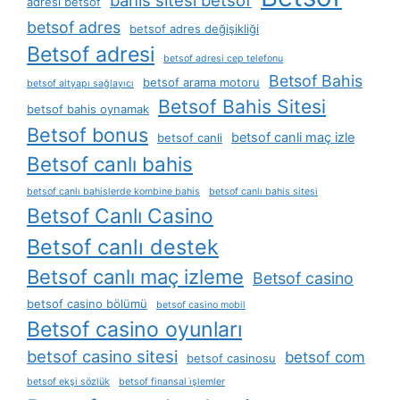
adresi betsof
betsof adres
betsof adres değişikliği
Betsof adresi
betsof adresi cep telefonu
Betsof Bahis
betsof arama motoru
betsof altyapı sağlayıcı
Betsof Bahis Sitesi
betsof bahis oynamak
Betsof bonus
betsof canli maç izle
betsof canli
Betsof canlı bahis
betsof canlı bahislerde kombine bahis
betsof canlı bahis sitesi
Betsof Canlı Casino
Betsof canlı destek
Betsof canlı maç izleme
Betsof casino
betsof casino bölümü
betsof casino mobil
Betsof casino oyunları
betsof casino sitesi
betsof com
betsof casinosu
betsof ekşi sözlük
betsof finansal i̇şlemler