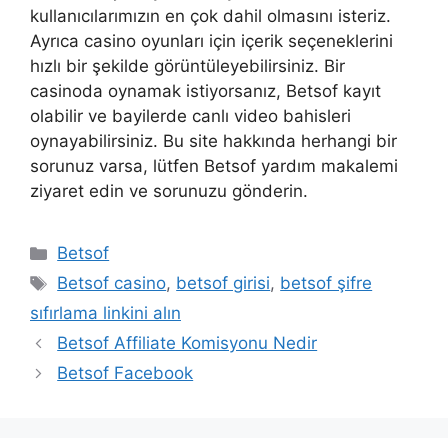
kullanıcılarımızın en çok dahil olmasını isteriz.
Ayrıca casino oyunları için içerik seçeneklerini
hızlı bir şekilde görüntüleyebilirsiniz. Bir
casinoda oynamak istiyorsanız, Betsof kayıt
olabilir ve bayilerde canlı video bahisleri
oynayabilirsiniz. Bu site hakkında herhangi bir
sorunuz varsa, lütfen Betsof yardım makalemi
ziyaret edin ve sorunuzu gönderin.
Kategoriler
Betsof
Etiketler
Betsof casino
,
betsof girisi
,
betsof şifre
sıfırlama linkini alın
Betsof Affiliate Komisyonu Nedir
Betsof Facebook