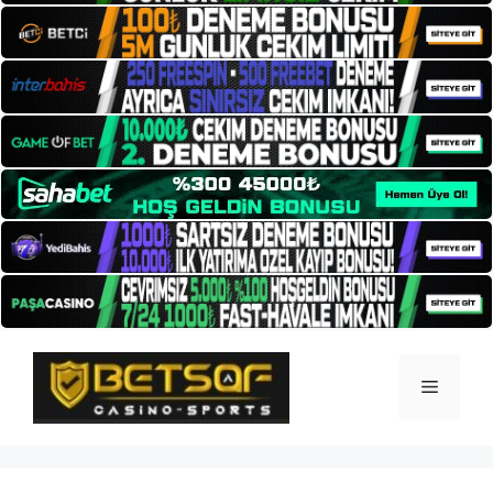
İçeriğe
atla
Menü