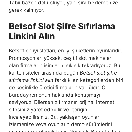
Tabii bazen dolu oluyor, yani sıra beklemenize
gerek kalmıyor.
Betsof Slot Şifre Sıfırlama
Linkini Alın
Betsof en iyi slotları, en iyi şirketlerin oyunlarıdır.
Promosyonları yüksek, çeşitli slot makineleri
olan firmaların isimlerini sık sık tekrarlıyoruz. Bu
kaliteli siteler arasında bugün
Betsof slot şifre
sıfırlama linkini alın
farklı kılan kategorilerden biri
de kesinlikle üretici firmaların varlığıdır. O
buradayken onun hakkında konuşmayı
seviyoruz. Dilerseniz firmanın orijinal internet
sitesini ziyaret edebilir ve içeriğini
inceleyebilirsiniz. Bu, yaklaşan oyunları
izlemenize veya oyunların demo sürümlerini
oynamanıza olanak tanır. Neyse ki Betsof sitesi