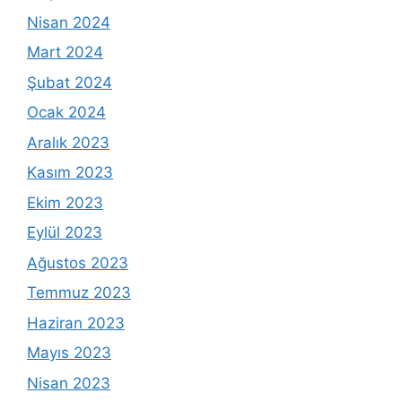
Nisan 2024
Mart 2024
Şubat 2024
Ocak 2024
Aralık 2023
Kasım 2023
Ekim 2023
Eylül 2023
Ağustos 2023
Temmuz 2023
Haziran 2023
Mayıs 2023
Nisan 2023