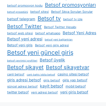
Betsof promosyonları
betsof promosyon kodu
betsof sitesi
Betsof Sıkça Sorulan Sorular
betsof prosedürü
Betsof tv
betsof telegram
betsof tv izle
Betsof Twitter
Betsof Twitter Hesabı
Betsof Yeni Adres
betsof web sitesi
betsof whatsapp
Betsof yeni adresi
betsof yeni bağlantıları
Betsof yeni giriş
Betsof yeni giriş adresi
Betsof yeni güncel giriş
Betsof üyelik
betsof çevrimiçi profilleri
Betsof şikayet
Betsof şikayetvar
casino sitesi betsof
canli betsof
canlı bahis i̇ddia betsof
giris adresi betsof
giris yap betsof
giris betsof
kayit betsof
mobil betsof
güncel adresi betsof
yeni giris betsof
twitter betsof
yeni adresi betsof