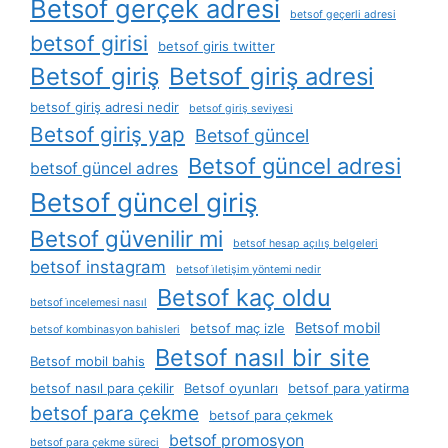
Betsof gerçek adresi
betsof geçerli adresi
betsof girisi
betsof giris twitter
Betsof giriş
Betsof giriş adresi
betsof giriş adresi nedir
betsof giriş seviyesi
Betsof giriş yap
Betsof güncel
Betsof güncel adresi
betsof güncel adres
Betsof güncel giriş
Betsof güvenilir mi
betsof hesap açılış belgeleri
betsof instagram
betsof i̇letişim yöntemi nedir
Betsof kaç oldu
betsof i̇ncelemesi nasıl
Betsof mobil
betsof maç izle
betsof kombinasyon bahisleri
Betsof nasıl bir site
Betsof mobil bahis
betsof nasıl para çekilir
Betsof oyunları
betsof para yatirma
betsof para çekme
betsof para çekmek
betsof promosyon
betsof para çekme süreci