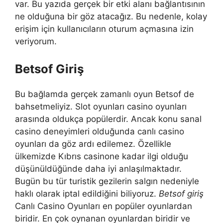
var. Bu yazıda gerçek bir etki alanı bağlantısının
ne olduğuna bir göz atacağız. Bu nedenle, kolay
erişim için kullanıcıların oturum açmasına izin
veriyorum.
Betsof Giriş
Bu bağlamda gerçek zamanlı oyun Betsof de
bahsetmeliyiz. Slot oyunları casino oyunları
arasında oldukça popülerdir. Ancak konu sanal
casino deneyimleri olduğunda canlı casino
oyunları da göz ardı edilemez. Özellikle
ülkemizde Kıbrıs casinone kadar ilgi olduğu
düşünüldüğünde daha iyi anlaşılmaktadır.
Bugün bu tür turistik gezilerin salgın nedeniyle
haklı olarak iptal edildiğini biliyoruz.
Betsof giriş
Canlı Casino Oyunları en popüler oyunlardan
biridir. En çok oynanan oyunlardan biridir ve