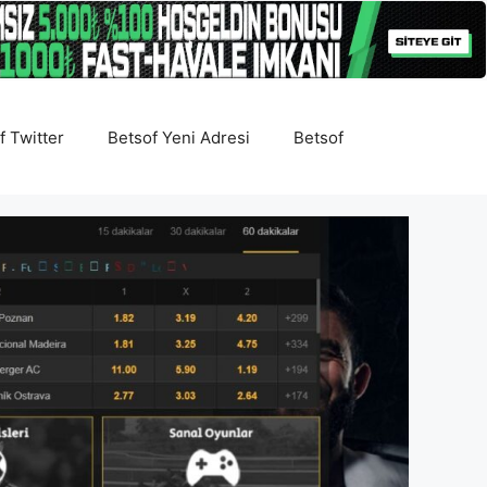
f Twitter
Betsof Yeni Adresi
Betsof