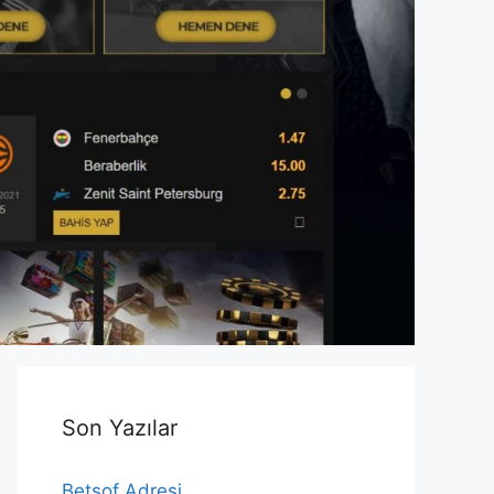
Son Yazılar
Betsof Adresi