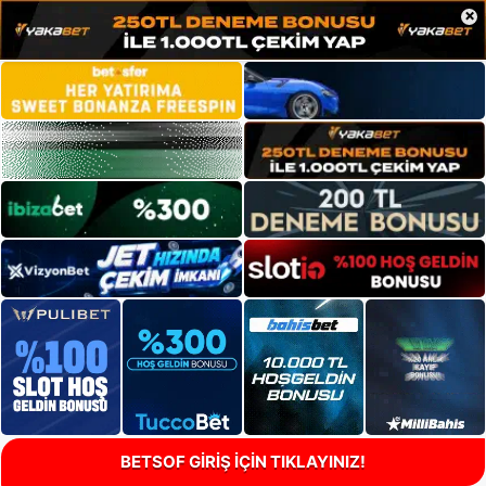
×
BETSOF GİRİŞ İÇİN TIKLAYINIZ!