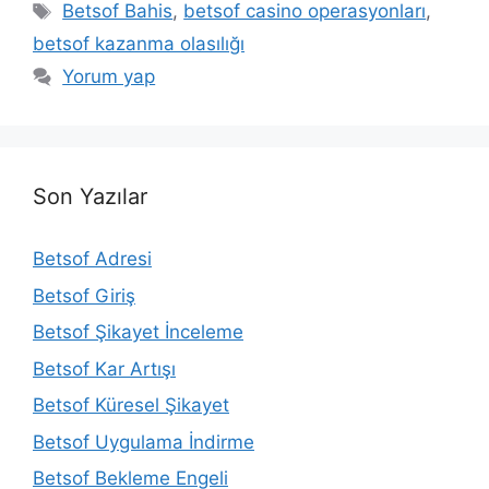
Etiketler
Betsof Bahis
,
betsof casino operasyonları
,
betsof kazanma olasılığı
Yorum yap
Son Yazılar
Betsof Adresi
Betsof Giriş
Betsof Şikayet İnceleme
Betsof Kar Artışı
Betsof Küresel Şikayet
Betsof Uygulama İndirme
Betsof Bekleme Engeli