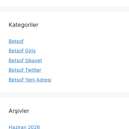
Kategoriler
Betsof
Betsof Giriş
Betsof Şikayet
Betsof Twitter
Betsof Yeni Adresi
Arşivler
Haziran 2026