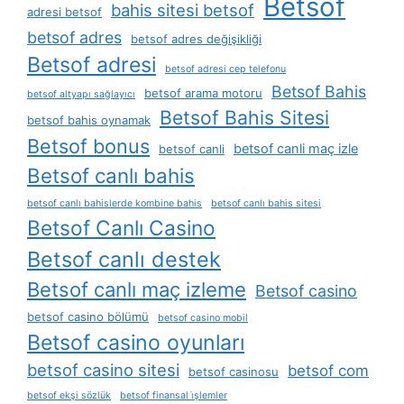
Betsof
bahis sitesi betsof
adresi betsof
betsof adres
betsof adres değişikliği
Betsof adresi
betsof adresi cep telefonu
Betsof Bahis
betsof arama motoru
betsof altyapı sağlayıcı
Betsof Bahis Sitesi
betsof bahis oynamak
Betsof bonus
betsof canli maç izle
betsof canli
Betsof canlı bahis
betsof canlı bahislerde kombine bahis
betsof canlı bahis sitesi
Betsof Canlı Casino
Betsof canlı destek
Betsof canlı maç izleme
Betsof casino
betsof casino bölümü
betsof casino mobil
Betsof casino oyunları
betsof casino sitesi
betsof com
betsof casinosu
betsof ekşi sözlük
betsof finansal i̇şlemler