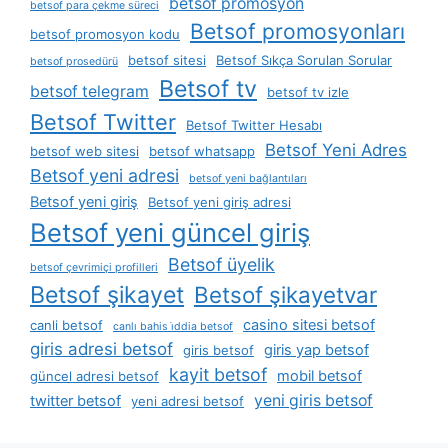
betsof promosyon
betsof para çekme süreci
Betsof promosyonları
betsof promosyon kodu
betsof sitesi
Betsof Sıkça Sorulan Sorular
betsof prosedürü
Betsof tv
betsof telegram
betsof tv izle
Betsof Twitter
Betsof Twitter Hesabı
Betsof Yeni Adres
betsof web sitesi
betsof whatsapp
Betsof yeni adresi
betsof yeni bağlantıları
Betsof yeni giriş
Betsof yeni giriş adresi
Betsof yeni güncel giriş
Betsof üyelik
betsof çevrimiçi profilleri
Betsof şikayet
Betsof şikayetvar
casino sitesi betsof
canli betsof
canlı bahis i̇ddia betsof
giris adresi betsof
giris yap betsof
giris betsof
kayit betsof
mobil betsof
güncel adresi betsof
yeni giris betsof
twitter betsof
yeni adresi betsof