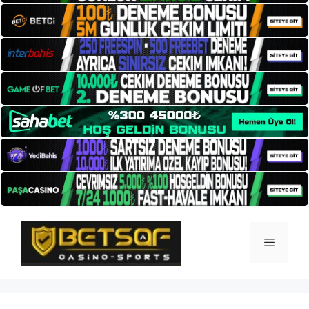
İçeriğe
atla
Menü