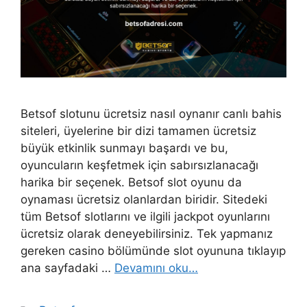
Betsof slotunu ücretsiz nasıl oynanır canlı bahis
siteleri, üyelerine bir dizi tamamen ücretsiz
büyük etkinlik sunmayı başardı ve bu,
oyuncuların keşfetmek için sabırsızlanacağı
harika bir seçenek. Betsof slot oyunu da
oynaması ücretsiz olanlardan biridir. Sitedeki
tüm Betsof slotlarını ve ilgili jackpot oyunlarını
ücretsiz olarak deneyebilirsiniz. Tek yapmanız
gereken casino bölümünde slot oyununa tıklayıp
ana sayfadaki …
Devamını oku…