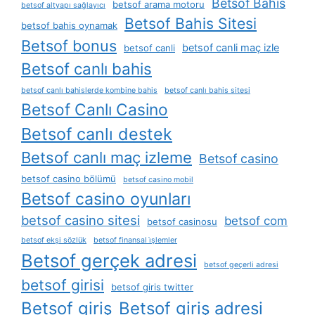
Betsof Bahis
betsof arama motoru
betsof altyapı sağlayıcı
Betsof Bahis Sitesi
betsof bahis oynamak
Betsof bonus
betsof canli maç izle
betsof canli
Betsof canlı bahis
betsof canlı bahislerde kombine bahis
betsof canlı bahis sitesi
Betsof Canlı Casino
Betsof canlı destek
Betsof canlı maç izleme
Betsof casino
betsof casino bölümü
betsof casino mobil
Betsof casino oyunları
betsof casino sitesi
betsof com
betsof casinosu
betsof ekşi sözlük
betsof finansal i̇şlemler
Betsof gerçek adresi
betsof geçerli adresi
betsof girisi
betsof giris twitter
Betsof giriş
Betsof giriş adresi