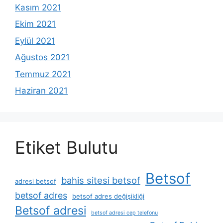
Kasım 2021
Ekim 2021
Eylül 2021
Ağustos 2021
Temmuz 2021
Haziran 2021
Etiket Bulutu
Betsof
bahis sitesi betsof
adresi betsof
betsof adres
betsof adres değişikliği
Betsof adresi
betsof adresi cep telefonu