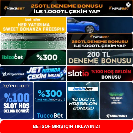
×
BETSOF GİRİŞ İÇİN TIKLAYINIZ!