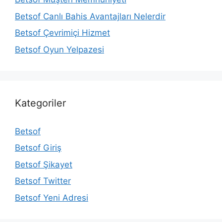
Betsof Canlı Bahis Avantajları Nelerdir
Betsof Çevrimiçi Hizmet
Betsof Oyun Yelpazesi
Kategoriler
Betsof
Betsof Giriş
Betsof Şikayet
Betsof Twitter
Betsof Yeni Adresi