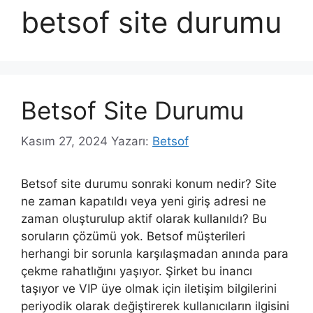
betsof site durumu
Betsof Site Durumu
Kasım 27, 2024
Yazarı:
Betsof
Betsof site durumu sonraki konum nedir? Site
ne zaman kapatıldı veya yeni giriş adresi ne
zaman oluşturulup aktif olarak kullanıldı? Bu
soruların çözümü yok. Betsof müşterileri
herhangi bir sorunla karşılaşmadan anında para
çekme rahatlığını yaşıyor. Şirket bu inancı
taşıyor ve VIP üye olmak için iletişim bilgilerini
periyodik olarak değiştirerek kullanıcıların ilgisini