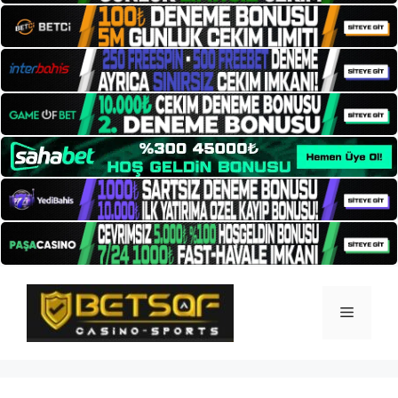
İçeriğe
atla
Menü