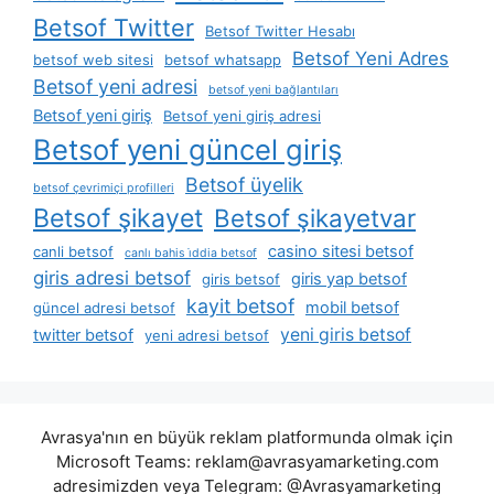
Betsof Twitter
Betsof Twitter Hesabı
Betsof Yeni Adres
betsof web sitesi
betsof whatsapp
Betsof yeni adresi
betsof yeni bağlantıları
Betsof yeni giriş
Betsof yeni giriş adresi
Betsof yeni güncel giriş
Betsof üyelik
betsof çevrimiçi profilleri
Betsof şikayet
Betsof şikayetvar
casino sitesi betsof
canli betsof
canlı bahis i̇ddia betsof
giris adresi betsof
giris yap betsof
giris betsof
kayit betsof
mobil betsof
güncel adresi betsof
yeni giris betsof
twitter betsof
yeni adresi betsof
Avrasya'nın en büyük reklam platformunda olmak için
Microsoft Teams:
reklam@avrasyamarketing.com
adresimizden veya Telegram: @Avrasyamarketing