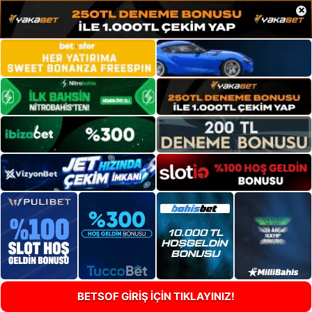
×
BETSOF GİRİŞ İÇİN TIKLAYINIZ!