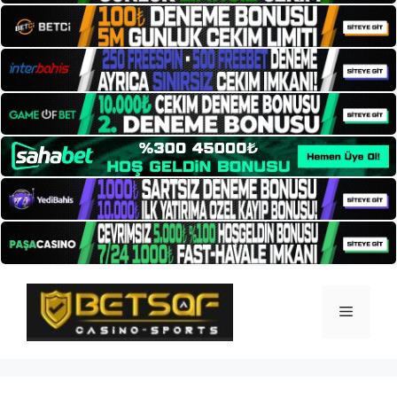
İçeriğe
atla
Menü