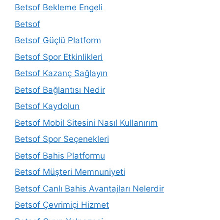
Betsof Bekleme Engeli
Betsof
Betsof Güçlü Platform
Betsof Spor Etkinlikleri
Betsof Kazanç Sağlayın
Betsof Bağlantısı Nedir
Betsof Kaydolun
Betsof Mobil Sitesini Nasıl Kullanırım
Betsof Spor Seçenekleri
Betsof Bahis Platformu
Betsof Müşteri Memnuniyeti
Betsof Canlı Bahis Avantajları Nelerdir
Betsof Çevrimiçi Hizmet