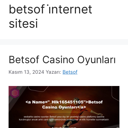
betsof i̇nternet
sitesi
Betsof Casino Oyunları
Kasım 13, 2024
Yazarı:
Betsof