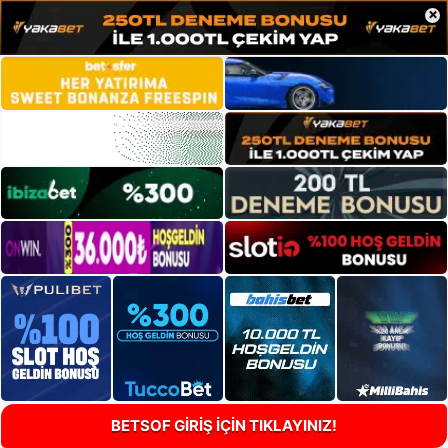
×
BETSOF GİRİŞ İÇİN TIKLAYINIZ!