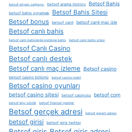
Betsof Bahis
betsof arama motoru
betsof altyapı sağlayıcı
Betsof Bahis Sitesi
betsof bahis oynamak
Betsof bonus
betsof canli maç izle
betsof canli
Betsof canlı bahis
betsof canlı bahislerde kombine bahis
betsof canlı bahis sitesi
Betsof Canlı Casino
Betsof canlı destek
Betsof canlı maç izleme
Betsof casino
betsof casino bölümü
betsof casino mobil
Betsof casino oyunları
betsof casino sitesi
betsof com
betsof casinosu
betsof ekşi sözlük
betsof finansal i̇şlemler
Betsof gerçek adresi
betsof geçerli adresi
betsof girisi
betsof giris twitter
Betsof giriş
Betsof giriş adresi