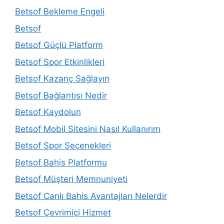
Betsof Bekleme Engeli
Betsof
Betsof Güçlü Platform
Betsof Spor Etkinlikleri
Betsof Kazanç Sağlayın
Betsof Bağlantısı Nedir
Betsof Kaydolun
Betsof Mobil Sitesini Nasıl Kullanırım
Betsof Spor Seçenekleri
Betsof Bahis Platformu
Betsof Müşteri Memnuniyeti
Betsof Canlı Bahis Avantajları Nelerdir
Betsof Çevrimiçi Hizmet