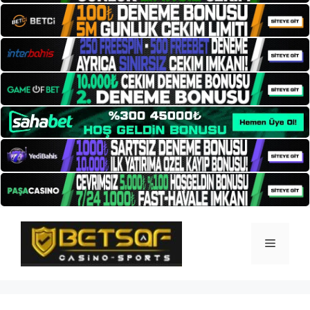
İçeriğe
atla
Menü