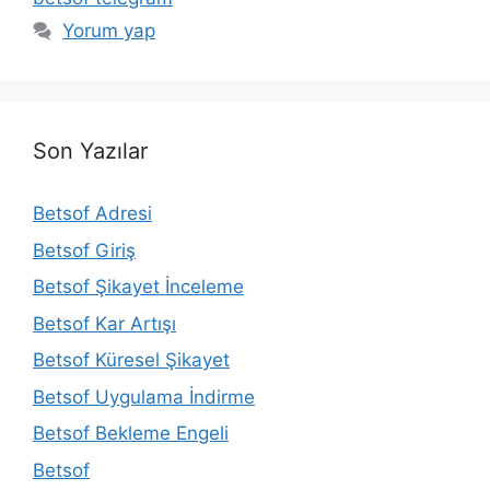
Yorum yap
Son Yazılar
Betsof Adresi
Betsof Giriş
Betsof Şikayet İnceleme
Betsof Kar Artışı
Betsof Küresel Şikayet
Betsof Uygulama İndirme
Betsof Bekleme Engeli
Betsof