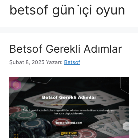
betsof gün i̇çi oyun
Betsof Gerekli Adımlar
Şubat 8, 2025
Yazarı:
Betsof