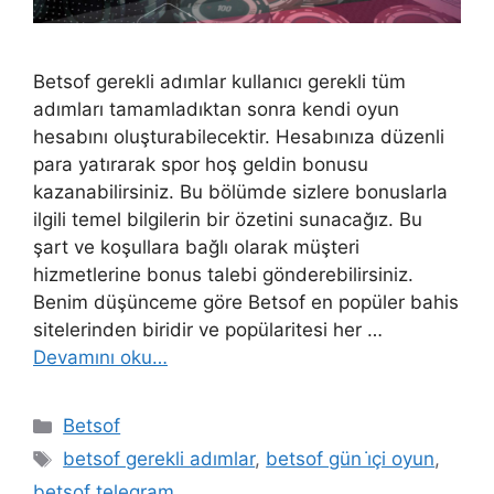
Betsof gerekli adımlar kullanıcı gerekli tüm
adımları tamamladıktan sonra kendi oyun
hesabını oluşturabilecektir. Hesabınıza düzenli
para yatırarak spor hoş geldin bonusu
kazanabilirsiniz. Bu bölümde sizlere bonuslarla
ilgili temel bilgilerin bir özetini sunacağız. Bu
şart ve koşullara bağlı olarak müşteri
hizmetlerine bonus talebi gönderebilirsiniz.
Benim düşünceme göre Betsof en popüler bahis
sitelerinden biridir ve popülaritesi her …
Devamını oku…
Kategoriler
Betsof
Etiketler
betsof gerekli adımlar
,
betsof gün i̇çi oyun
,
betsof telegram