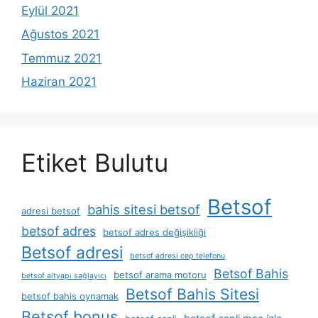
Eylül 2021
Ağustos 2021
Temmuz 2021
Haziran 2021
Etiket Bulutu
Betsof
bahis sitesi betsof
adresi betsof
betsof adres
betsof adres değişikliği
Betsof adresi
betsof adresi cep telefonu
Betsof Bahis
betsof arama motoru
betsof altyapı sağlayıcı
Betsof Bahis Sitesi
betsof bahis oynamak
Betsof bonus