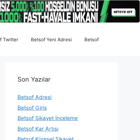
f Twitter
Betsof Yeni Adresi
Betsof
Son Yazılar
Betsof Adresi
Betsof Giriş
Betsof Şikayet İnceleme
Betsof Kar Artışı
Betsof Küresel Şikayet