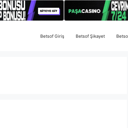
Betsof Giriş
Betsof Şikayet
Betso