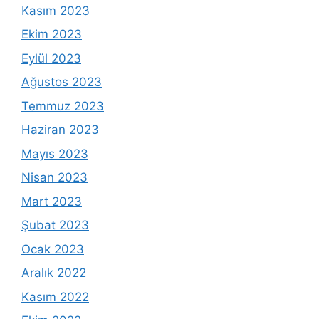
Kasım 2023
Ekim 2023
Eylül 2023
Ağustos 2023
Temmuz 2023
Haziran 2023
Mayıs 2023
Nisan 2023
Mart 2023
Şubat 2023
Ocak 2023
Aralık 2022
Kasım 2022