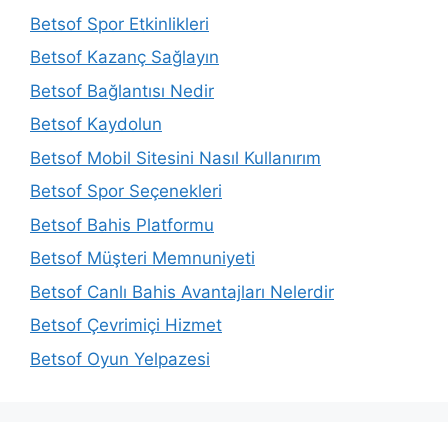
Betsof Spor Etkinlikleri
Betsof Kazanç Sağlayın
Betsof Bağlantısı Nedir
Betsof Kaydolun
Betsof Mobil Sitesini Nasıl Kullanırım
Betsof Spor Seçenekleri
Betsof Bahis Platformu
Betsof Müşteri Memnuniyeti
Betsof Canlı Bahis Avantajları Nelerdir
Betsof Çevrimiçi Hizmet
Betsof Oyun Yelpazesi