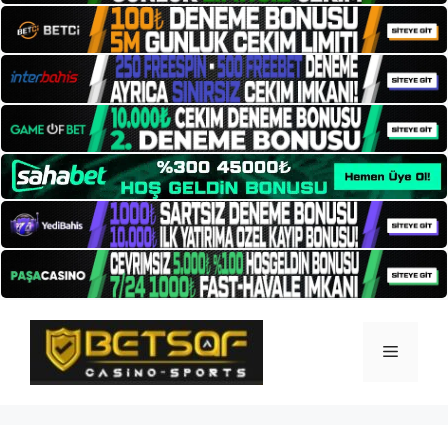
İçeriğe
atla
Menü