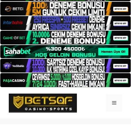
İçeriğe
atla
Menü