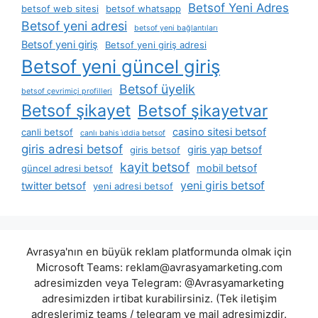
Betsof Yeni Adres
betsof web sitesi
betsof whatsapp
Betsof yeni adresi
betsof yeni bağlantıları
Betsof yeni giriş
Betsof yeni giriş adresi
Betsof yeni güncel giriş
Betsof üyelik
betsof çevrimiçi profilleri
Betsof şikayet
Betsof şikayetvar
casino sitesi betsof
canli betsof
canlı bahis i̇ddia betsof
giris adresi betsof
giris yap betsof
giris betsof
kayit betsof
mobil betsof
güncel adresi betsof
yeni giris betsof
twitter betsof
yeni adresi betsof
Avrasya'nın en büyük reklam platformunda olmak için
Microsoft Teams:
reklam@avrasyamarketing.com
adresimizden veya Telegram: @Avrasyamarketing
adresimizden irtibat kurabilirsiniz. (Tek iletişim
adreslerimiz teams / telegram ve mail adresimizdir.