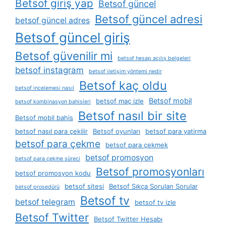
Betsof giriş yap
Betsof güncel
Betsof güncel adresi
betsof güncel adres
Betsof güncel giriş
Betsof güvenilir mi
betsof hesap açılış belgeleri
betsof instagram
betsof i̇letişim yöntemi nedir
Betsof kaç oldu
betsof i̇ncelemesi nasıl
Betsof mobil
betsof maç izle
betsof kombinasyon bahisleri
Betsof nasıl bir site
Betsof mobil bahis
betsof nasıl para çekilir
Betsof oyunları
betsof para yatirma
betsof para çekme
betsof para çekmek
betsof promosyon
betsof para çekme süreci
Betsof promosyonları
betsof promosyon kodu
betsof sitesi
Betsof Sıkça Sorulan Sorular
betsof prosedürü
Betsof tv
betsof telegram
betsof tv izle
Betsof Twitter
Betsof Twitter Hesabı