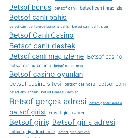
Betsof bonus
betsof canli maç izle
betsof canli
Betsof canlı bahis
betsof canlı bahislerde kombine bahis
betsof canlı bahis sitesi
Betsof Canlı Casino
Betsof canlı destek
Betsof canlı maç izleme
Betsof casino
betsof casino bölümü
betsof casino mobil
Betsof casino oyunları
betsof casino sitesi
betsof com
betsof casinosu
betsof ekşi sözlük
betsof finansal i̇şlemler
Betsof gerçek adresi
betsof geçerli adresi
betsof girisi
betsof giris twitter
Betsof giriş
Betsof giriş adresi
betsof giriş adresi nedir
betsof giriş seviyesi