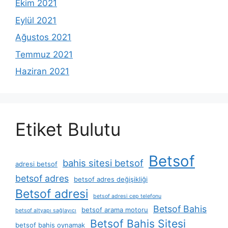
Ekim 2021
Eylül 2021
Ağustos 2021
Temmuz 2021
Haziran 2021
Etiket Bulutu
Betsof
bahis sitesi betsof
adresi betsof
betsof adres
betsof adres değişikliği
Betsof adresi
betsof adresi cep telefonu
Betsof Bahis
betsof arama motoru
betsof altyapı sağlayıcı
Betsof Bahis Sitesi
betsof bahis oynamak