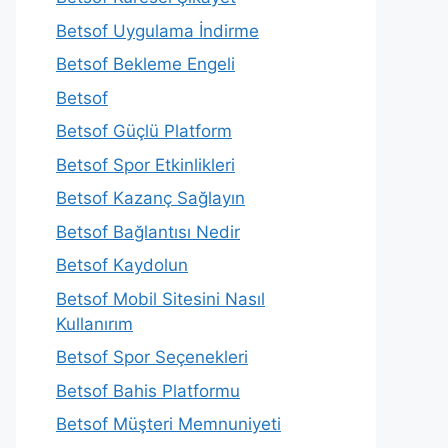
Betsof Uygulama İndirme
Betsof Bekleme Engeli
Betsof
Betsof Güçlü Platform
Betsof Spor Etkinlikleri
Betsof Kazanç Sağlayın
Betsof Bağlantısı Nedir
Betsof Kaydolun
Betsof Mobil Sitesini Nasıl
Kullanırım
Betsof Spor Seçenekleri
Betsof Bahis Platformu
Betsof Müşteri Memnuniyeti