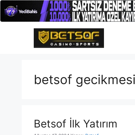
İçeriğe
atla
betsof gecikmesi
Betsof İlk Yatırım