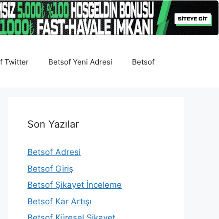
f Twitter
Betsof Yeni Adresi
Betsof
Son Yazılar
Betsof Adresi
Betsof Giriş
Betsof Şikayet İnceleme
Betsof Kar Artışı
Betsof Küresel Şikayet