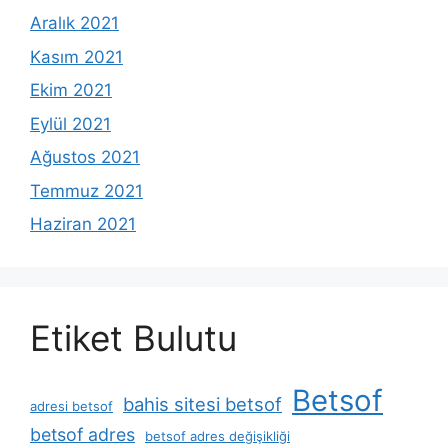
Aralık 2021
Kasım 2021
Ekim 2021
Eylül 2021
Ağustos 2021
Temmuz 2021
Haziran 2021
Etiket Bulutu
Betsof
bahis sitesi betsof
adresi betsof
betsof adres
betsof adres değişikliği