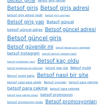
betsof giris twitter
Betsof giriş
Betsof giriş adresi
betsof giriş adresi nedir
betsof giriş seviyesi
Betsof giriş yap
Betsof güncel
Betsof güncel adresi
betsof güncel adres
Betsof güncel giriş
Betsof güvenilir mi
betsof hesap açılış belgeleri
betsof instagram
betsof i̇letişim yöntemi nedir
Betsof kaç oldu
betsof i̇ncelemesi nasıl
Betsof mobil
betsof maç izle
betsof kombinasyon bahisleri
Betsof nasıl bir site
Betsof mobil bahis
betsof nasıl para çekilir
Betsof oyunları
betsof para yatirma
betsof para çekme
betsof para çekmek
betsof promosyon
betsof para çekme süreci
Betsof promosyonları
betsof promosyon kodu