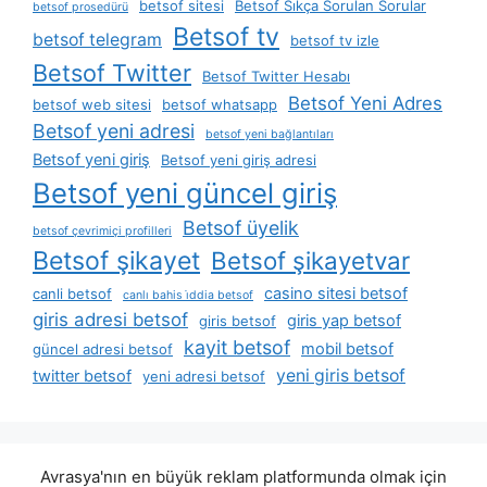
betsof sitesi
Betsof Sıkça Sorulan Sorular
betsof prosedürü
Betsof tv
betsof telegram
betsof tv izle
Betsof Twitter
Betsof Twitter Hesabı
Betsof Yeni Adres
betsof web sitesi
betsof whatsapp
Betsof yeni adresi
betsof yeni bağlantıları
Betsof yeni giriş
Betsof yeni giriş adresi
Betsof yeni güncel giriş
Betsof üyelik
betsof çevrimiçi profilleri
Betsof şikayet
Betsof şikayetvar
casino sitesi betsof
canli betsof
canlı bahis i̇ddia betsof
giris adresi betsof
giris yap betsof
giris betsof
kayit betsof
mobil betsof
güncel adresi betsof
yeni giris betsof
twitter betsof
yeni adresi betsof
Avrasya'nın en büyük reklam platformunda olmak için