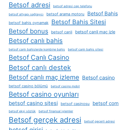
Betsof adresi
betsof adresi cep telefonu
Betsof Bahis
betsof arama motoru
betsof altyapı sağlayıcı
Betsof Bahis Sitesi
betsof bahis oynamak
Betsof bonus
betsof canli maç izle
betsof canli
Betsof canlı bahis
betsof canlı bahislerde kombine bahis
betsof canlı bahis sitesi
Betsof Canlı Casino
Betsof canlı destek
Betsof canlı maç izleme
Betsof casino
betsof casino bölümü
betsof casino mobil
Betsof casino oyunları
betsof casino sitesi
betsof com
betsof casinosu
betsof ekşi sözlük
betsof finansal i̇şlemler
Betsof gerçek adresi
betsof geçerli adresi
betsof girisi