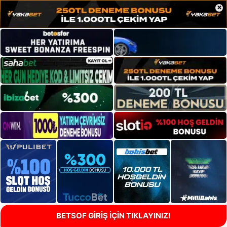
×
BETSOF GİRİŞ İÇİN TIKLAYINIZ!