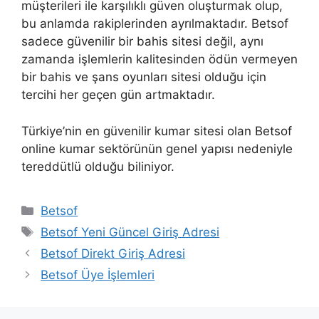
müşterileri ile karşılıklı güven oluşturmak olup,
bu anlamda rakiplerinden ayrılmaktadır. Betsof
sadece güvenilir bir bahis sitesi değil, aynı
zamanda işlemlerin kalitesinden ödün vermeyen
bir bahis ve şans oyunları sitesi olduğu için
tercihi her geçen gün artmaktadır.
Türkiye’nin en güvenilir kumar sitesi olan Betsof
online kumar sektörünün genel yapısı nedeniyle
tereddütlü olduğu biliniyor.
Kategoriler
Betsof
Etiketler
Betsof Yeni Güncel Giriş Adresi
Betsof Direkt Giriş Adresi
Betsof Üye İşlemleri