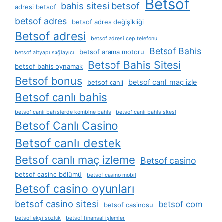
Betsof
bahis sitesi betsof
adresi betsof
betsof adres
betsof adres değişikliği
Betsof adresi
betsof adresi cep telefonu
Betsof Bahis
betsof arama motoru
betsof altyapı sağlayıcı
Betsof Bahis Sitesi
betsof bahis oynamak
Betsof bonus
betsof canli maç izle
betsof canli
Betsof canlı bahis
betsof canlı bahislerde kombine bahis
betsof canlı bahis sitesi
Betsof Canlı Casino
Betsof canlı destek
Betsof canlı maç izleme
Betsof casino
betsof casino bölümü
betsof casino mobil
Betsof casino oyunları
betsof casino sitesi
betsof com
betsof casinosu
betsof ekşi sözlük
betsof finansal i̇şlemler