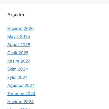
Arşivler
Haziran 2026
Mayıs 2025
Şubat 2025
Ocak 2025
Kasım 2024
Ekim 2024
Eylül 2024
Ağustos 2024
Temmuz 2024
Haziran 2024