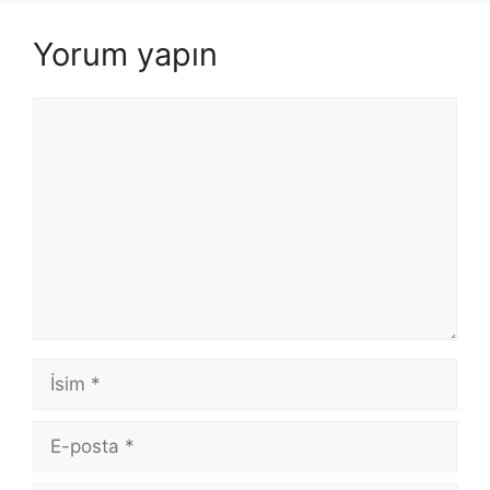
Yorum yapın
Yorum
İsim
E-
posta