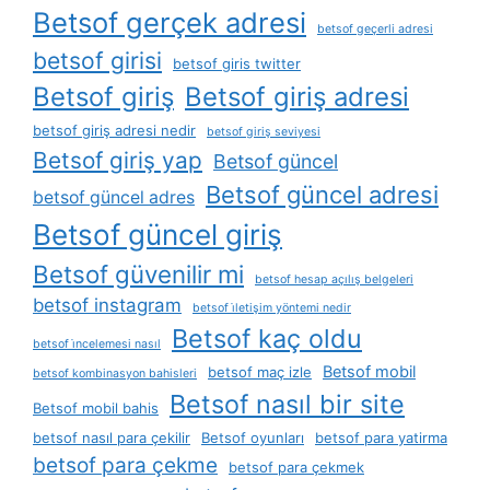
Betsof gerçek adresi
betsof geçerli adresi
betsof girisi
betsof giris twitter
Betsof giriş
Betsof giriş adresi
betsof giriş adresi nedir
betsof giriş seviyesi
Betsof giriş yap
Betsof güncel
Betsof güncel adresi
betsof güncel adres
Betsof güncel giriş
Betsof güvenilir mi
betsof hesap açılış belgeleri
betsof instagram
betsof i̇letişim yöntemi nedir
Betsof kaç oldu
betsof i̇ncelemesi nasıl
Betsof mobil
betsof maç izle
betsof kombinasyon bahisleri
Betsof nasıl bir site
Betsof mobil bahis
betsof nasıl para çekilir
Betsof oyunları
betsof para yatirma
betsof para çekme
betsof para çekmek