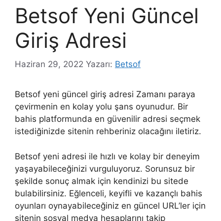
Betsof Yeni Güncel
Giriş Adresi
Haziran 29, 2022
Yazarı:
Betsof
Betsof yeni güncel giriş adresi Zamanı paraya
çevirmenin en kolay yolu şans oyunudur. Bir
bahis platformunda en güvenilir adresi seçmek
istediğinizde sitenin rehberiniz olacağını iletiriz.
Betsof yeni adresi ile hızlı ve kolay bir deneyim
yaşayabileceğinizi vurguluyoruz. Sorunsuz bir
şekilde sonuç almak için kendinizi bu sitede
bulabilirsiniz. Eğlenceli, keyifli ve kazançlı bahis
oyunları oynayabileceğiniz en güncel URL’ler için
sitenin sosyal medya hesaplarını takip