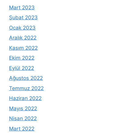
Mart 2023
Şubat 2023
Ocak 2023
Aralık 2022
Kasım 2022
Ekim 2022
Eylül 2022
Ağustos 2022
Temmuz 2022
Haziran 2022
Mayıs 2022
Nisan 2022
Mart 2022