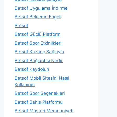
Betsof Uygulama İndirme
Betsof Bekleme Engeli
Betsof
Betsof Güçlü Platform
Betsof Spor Etkinlikleri
Betsof Kazanç Sağlayın
Betsof Bağlantısı Nedir
Betsof Kaydolun
Betsof Mobil Sitesini Nasıl
Kullanırım
Betsof Spor Seçenekleri
Betsof Bahis Platformu
Betsof Müşteri Memnuniyeti