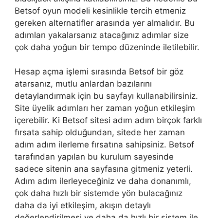
Betsof oyun modeli kesinlikle tercih etmeniz
gereken alternatifler arasında yer almalıdır. Bu
adımları yakalarsanız atacağınız adımlar size
çok daha yoğun bir tempo düzeninde iletilebilir.
Hesap açma işlemi sırasında Betsof bir göz
atarsanız, mutlu anlardan bazılarını
detaylandırmak için bu sayfayı kullanabilirsiniz.
Site üyelik adımları her zaman yoğun etkileşim
içerebilir. Ki Betsof sitesi adım adım birçok farklı
fırsata sahip olduğundan, sitede her zaman
adım adım ilerleme fırsatına sahipsiniz. Betsof
tarafından yapılan bu kurulum sayesinde
sadece sitenin ana sayfasına gitmeniz yeterli.
Adım adım ilerleyeceğiniz ve daha donanımlı,
çok daha hızlı bir sistemde yön bulacağınız
daha da iyi etkileşim, akışın detaylı
değerlendirilmesi ve daha da hızlı bir sistem ile