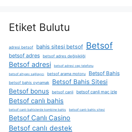
Etiket Bulutu
Betsof
bahis sitesi betsof
adresi betsof
betsof adres
betsof adres değişikliği
Betsof adresi
betsof adresi cep telefonu
Betsof Bahis
betsof arama motoru
betsof altyapı sağlayıcı
Betsof Bahis Sitesi
betsof bahis oynamak
Betsof bonus
betsof canli maç izle
betsof canli
Betsof canlı bahis
betsof canlı bahislerde kombine bahis
betsof canlı bahis sitesi
Betsof Canlı Casino
Betsof canlı destek