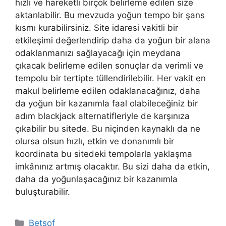
hızlı ve hareketli birçok belirleme edilen size
aktarılabilir. Bu mevzuda yoğun tempo bir şans
kısmı kurabilirsiniz. Site idaresi vakitli bir
etkileşimi değerlendirip daha da yoğun bir alana
odaklanmanızı sağlayacağı için meydana
çıkacak belirleme edilen sonuçlar da verimli ve
tempolu bir tertipte tüllendirilebilir. Her vakit en
makul belirleme edilen odaklanacağınız, daha
da yoğun bir kazanımla faal olabileceğiniz bir
adım blackjack alternatifleriyle de karşınıza
çıkabilir bu sitede. Bu niçinden kaynaklı da ne
olursa olsun hızlı, etkin ve donanımlı bir
koordinata bu sitedeki tempolarla yaklaşma
imkânınız artmış olacaktır. Bu sizi daha da etkin,
daha da yoğunlaşacağınız bir kazanımla
buluşturabilir.
Kategoriler
Betsof