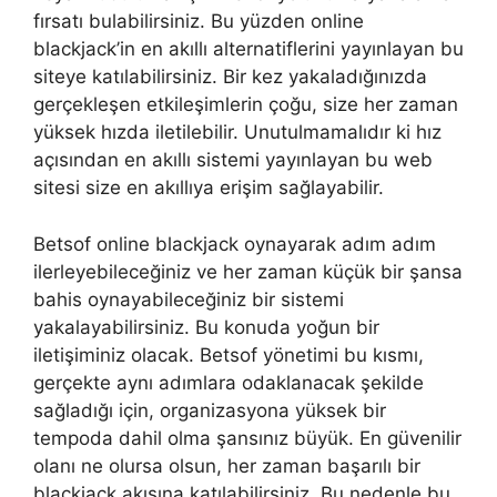
fırsatı bulabilirsiniz. Bu yüzden online
blackjack’in en akıllı alternatiflerini yayınlayan bu
siteye katılabilirsiniz. Bir kez yakaladığınızda
gerçekleşen etkileşimlerin çoğu, size her zaman
yüksek hızda iletilebilir. Unutulmamalıdır ki hız
açısından en akıllı sistemi yayınlayan bu web
sitesi size en akıllıya erişim sağlayabilir.
Betsof online blackjack oynayarak adım adım
ilerleyebileceğiniz ve her zaman küçük bir şansa
bahis oynayabileceğiniz bir sistemi
yakalayabilirsiniz. Bu konuda yoğun bir
iletişiminiz olacak. Betsof yönetimi bu kısmı,
gerçekte aynı adımlara odaklanacak şekilde
sağladığı için, organizasyona yüksek bir
tempoda dahil olma şansınız büyük. En güvenilir
olanı ne olursa olsun, her zaman başarılı bir
blackjack akışına katılabilirsiniz. Bu nedenle bu