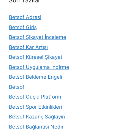
Son Yazılar
Betsof Adresi
Betsof Giriş
Betsof Şikayet İnceleme
Betsof Kar Artışı
Betsof Küresel Şikayet
Betsof Uygulama İndirme
Betsof Bekleme Engeli
Betsof
Betsof Güçlü Platform
Betsof Spor Etkinlikleri
Betsof Kazanç Sağlayın
Betsof Bağlantısı Nedir