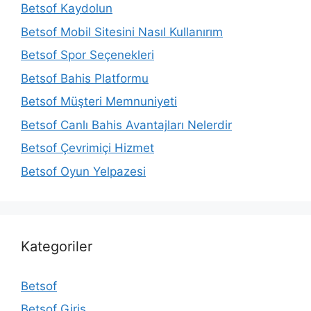
Betsof Kaydolun
Betsof Mobil Sitesini Nasıl Kullanırım
Betsof Spor Seçenekleri
Betsof Bahis Platformu
Betsof Müşteri Memnuniyeti
Betsof Canlı Bahis Avantajları Nelerdir
Betsof Çevrimiçi Hizmet
Betsof Oyun Yelpazesi
Kategoriler
Betsof
Betsof Giriş