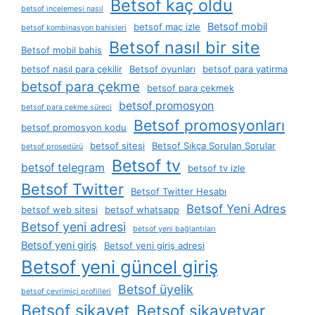
Betsof kaç oldu
betsof i̇ncelemesi nasıl
Betsof mobil
betsof maç izle
betsof kombinasyon bahisleri
Betsof nasıl bir site
Betsof mobil bahis
betsof nasıl para çekilir
Betsof oyunları
betsof para yatirma
betsof para çekme
betsof para çekmek
betsof promosyon
betsof para çekme süreci
Betsof promosyonları
betsof promosyon kodu
betsof sitesi
Betsof Sıkça Sorulan Sorular
betsof prosedürü
Betsof tv
betsof telegram
betsof tv izle
Betsof Twitter
Betsof Twitter Hesabı
Betsof Yeni Adres
betsof web sitesi
betsof whatsapp
Betsof yeni adresi
betsof yeni bağlantıları
Betsof yeni giriş
Betsof yeni giriş adresi
Betsof yeni güncel giriş
Betsof üyelik
betsof çevrimiçi profilleri
Betsof şikayet
Betsof şikayetvar