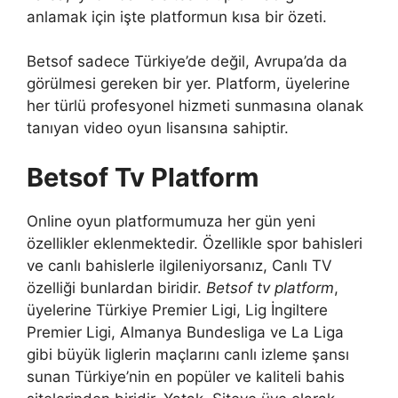
anlamak için işte platformun kısa bir özeti.
Betsof sadece Türkiye’de değil, Avrupa’da da
görülmesi gereken bir yer. Platform, üyelerine
her türlü profesyonel hizmeti sunmasına olanak
tanıyan video oyun lisansına sahiptir.
Betsof Tv Platform
Online oyun platformumuza her gün yeni
özellikler eklenmektedir. Özellikle spor bahisleri
ve canlı bahislerle ilgileniyorsanız, Canlı TV
özelliği bunlardan biridir.
Betsof tv platform
,
üyelerine Türkiye Premier Ligi, Lig İngiltere
Premier Ligi, Almanya Bundesliga ve La Liga
gibi büyük liglerin maçlarını canlı izleme şansı
sunan Türkiye’nin en popüler ve kaliteli bahis