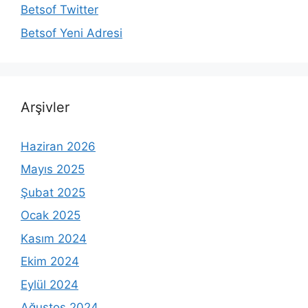
Betsof Twitter
Betsof Yeni Adresi
Arşivler
Haziran 2026
Mayıs 2025
Şubat 2025
Ocak 2025
Kasım 2024
Ekim 2024
Eylül 2024
Ağustos 2024