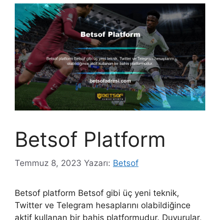
Betsof Platform
Temmuz 8, 2023
Yazarı:
Betsof
Betsof platform Betsof gibi üç yeni teknik,
Twitter ve Telegram hesaplarını olabildiğince
aktif kullanan bir bahis platformudur. Duyurular,