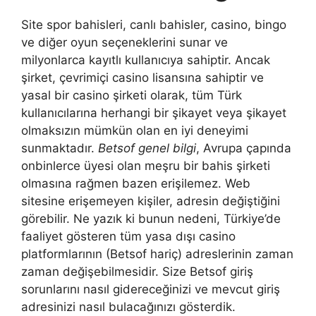
Site spor bahisleri, canlı bahisler, casino, bingo
ve diğer oyun seçeneklerini sunar ve
milyonlarca kayıtlı kullanıcıya sahiptir. Ancak
şirket, çevrimiçi casino lisansına sahiptir ve
yasal bir casino şirketi olarak, tüm Türk
kullanıcılarına herhangi bir şikayet veya şikayet
olmaksızın mümkün olan en iyi deneyimi
sunmaktadır.
Betsof genel bilgi
, Avrupa çapında
onbinlerce üyesi olan meşru bir bahis şirketi
olmasına rağmen bazen erişilemez. Web
sitesine erişemeyen kişiler, adresin değiştiğini
görebilir. Ne yazık ki bunun nedeni, Türkiye’de
faaliyet gösteren tüm yasa dışı casino
platformlarının (Betsof hariç) adreslerinin zaman
zaman değişebilmesidir. Size Betsof giriş
sorunlarını nasıl gidereceğinizi ve mevcut giriş
adresinizi nasıl bulacağınızı gösterdik.