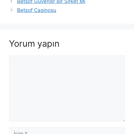
Betsof Güvenilir Bir Şirket Mi
Betsof Casinosu
Yorum yapın
Yorum
İsim