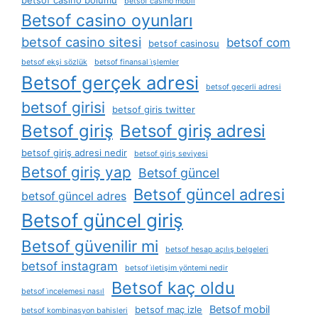
betsof casino bölümü
betsof casino mobil
Betsof casino oyunları
betsof casino sitesi
betsof com
betsof casinosu
betsof ekşi sözlük
betsof finansal i̇şlemler
Betsof gerçek adresi
betsof geçerli adresi
betsof girisi
betsof giris twitter
Betsof giriş
Betsof giriş adresi
betsof giriş adresi nedir
betsof giriş seviyesi
Betsof giriş yap
Betsof güncel
Betsof güncel adresi
betsof güncel adres
Betsof güncel giriş
Betsof güvenilir mi
betsof hesap açılış belgeleri
betsof instagram
betsof i̇letişim yöntemi nedir
Betsof kaç oldu
betsof i̇ncelemesi nasıl
Betsof mobil
betsof maç izle
betsof kombinasyon bahisleri