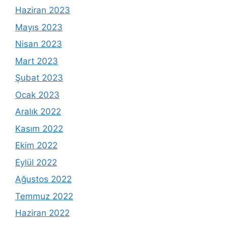
Haziran 2023
Mayıs 2023
Nisan 2023
Mart 2023
Şubat 2023
Ocak 2023
Aralık 2022
Kasım 2022
Ekim 2022
Eylül 2022
Ağustos 2022
Temmuz 2022
Haziran 2022