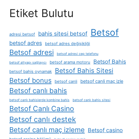
Etiket Bulutu
Betsof
bahis sitesi betsof
adresi betsof
betsof adres
betsof adres değişikliği
Betsof adresi
betsof adresi cep telefonu
Betsof Bahis
betsof arama motoru
betsof altyapı sağlayıcı
Betsof Bahis Sitesi
betsof bahis oynamak
Betsof bonus
betsof canli maç izle
betsof canli
Betsof canlı bahis
betsof canlı bahislerde kombine bahis
betsof canlı bahis sitesi
Betsof Canlı Casino
Betsof canlı destek
Betsof canlı maç izleme
Betsof casino