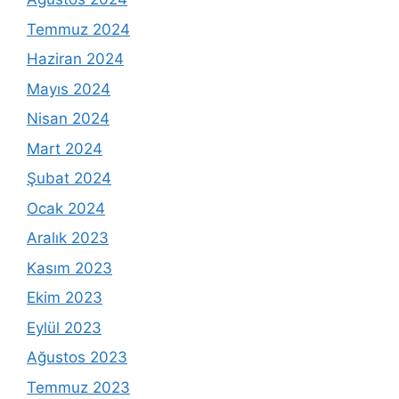
Temmuz 2024
Haziran 2024
Mayıs 2024
Nisan 2024
Mart 2024
Şubat 2024
Ocak 2024
Aralık 2023
Kasım 2023
Ekim 2023
Eylül 2023
Ağustos 2023
Temmuz 2023