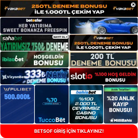
×
BETSOF GİRİŞ İÇİN TIKLAYINIZ!