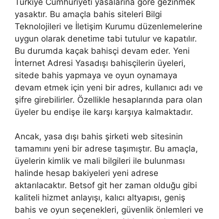
Türkiye Cumhuriyeti yasalarına göre gezinmek
yasaktır. Bu amaçla bahis siteleri Bilgi
Teknolojileri ve İletişim Kurumu düzenlemelerine
uygun olarak denetime tabi tutulur ve kapatılır.
Bu durumda kaçak bahisçi devam eder. Yeni
İnternet Adresi Yasadışı bahisçilerin üyeleri,
sitede bahis yapmaya ve oyun oynamaya
devam etmek için yeni bir adres, kullanıcı adı ve
şifre girebilirler. Özellikle hesaplarında para olan
üyeler bu endişe ile karşı karşıya kalmaktadır.
Ancak, yasa dışı bahis şirketi web sitesinin
tamamını yeni bir adrese taşımıştır. Bu amaçla,
üyelerin kimlik ve mali bilgileri ile bulunması
halinde hesap bakiyeleri yeni adrese
aktarılacaktır. Betsof git her zaman olduğu gibi
kaliteli hizmet anlayışı, kalıcı altyapısı, geniş
bahis ve oyun seçenekleri, güvenlik önlemleri ve