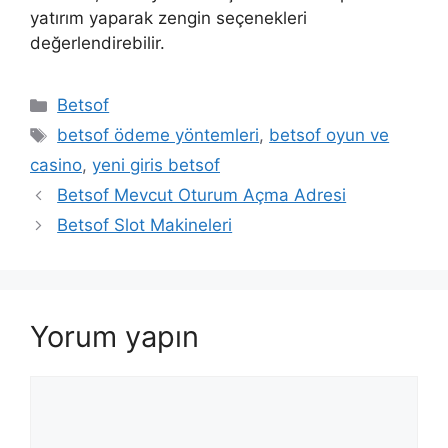
yatırım yaparak zengin seçenekleri
değerlendirebilir.
Kategoriler
Betsof
Etiketler
betsof ödeme yöntemleri
,
betsof oyun ve
casino
,
yeni giris betsof
Betsof Mevcut Oturum Açma Adresi
Betsof Slot Makineleri
Yorum yapın
Yorum