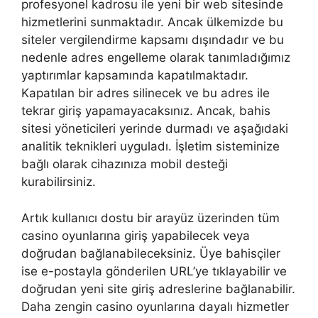
profesyonel kadrosu ile yeni bir web sitesinde
hizmetlerini sunmaktadır. Ancak ülkemizde bu
siteler vergilendirme kapsamı dışındadır ve bu
nedenle adres engelleme olarak tanımladığımız
yaptırımlar kapsamında kapatılmaktadır.
Kapatılan bir adres silinecek ve bu adres ile
tekrar giriş yapamayacaksınız. Ancak, bahis
sitesi yöneticileri yerinde durmadı ve aşağıdaki
analitik teknikleri uyguladı. İşletim sisteminize
bağlı olarak cihazınıza mobil desteği
kurabilirsiniz.
Artık kullanıcı dostu bir arayüz üzerinden tüm
casino oyunlarına giriş yapabilecek veya
doğrudan bağlanabileceksiniz. Üye bahisçiler
ise e-postayla gönderilen URL’ye tıklayabilir ve
doğrudan yeni site giriş adreslerine bağlanabilir.
Daha zengin casino oyunlarına dayalı hizmetler