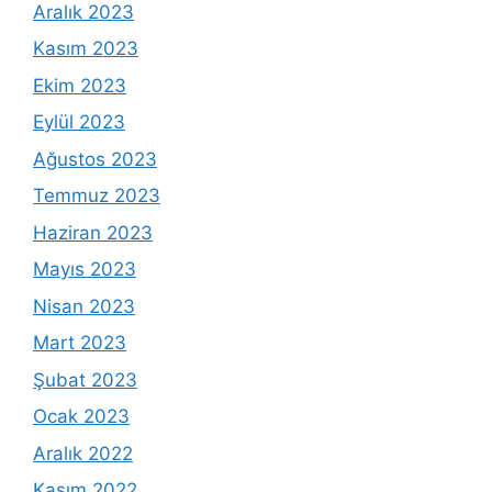
Aralık 2023
Kasım 2023
Ekim 2023
Eylül 2023
Ağustos 2023
Temmuz 2023
Haziran 2023
Mayıs 2023
Nisan 2023
Mart 2023
Şubat 2023
Ocak 2023
Aralık 2022
Kasım 2022