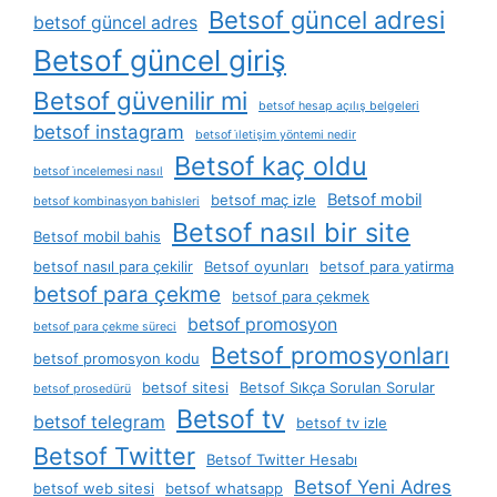
Betsof güncel adresi
betsof güncel adres
Betsof güncel giriş
Betsof güvenilir mi
betsof hesap açılış belgeleri
betsof instagram
betsof i̇letişim yöntemi nedir
Betsof kaç oldu
betsof i̇ncelemesi nasıl
Betsof mobil
betsof maç izle
betsof kombinasyon bahisleri
Betsof nasıl bir site
Betsof mobil bahis
betsof nasıl para çekilir
Betsof oyunları
betsof para yatirma
betsof para çekme
betsof para çekmek
betsof promosyon
betsof para çekme süreci
Betsof promosyonları
betsof promosyon kodu
betsof sitesi
Betsof Sıkça Sorulan Sorular
betsof prosedürü
Betsof tv
betsof telegram
betsof tv izle
Betsof Twitter
Betsof Twitter Hesabı
Betsof Yeni Adres
betsof web sitesi
betsof whatsapp