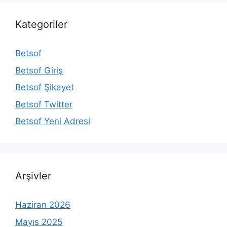
Kategoriler
Betsof
Betsof Giriş
Betsof Şikayet
Betsof Twitter
Betsof Yeni Adresi
Arşivler
Haziran 2026
Mayıs 2025