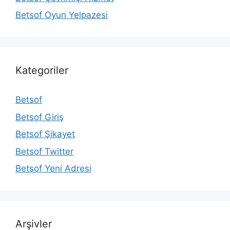
Betsof Oyun Yelpazesi
Kategoriler
Betsof
Betsof Giriş
Betsof Şikayet
Betsof Twitter
Betsof Yeni Adresi
Arşivler