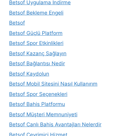
Betsof Uygulama İndirme
Betsof Bekleme Engeli
Betsof
Betsof Güçlü Platform
Betsof Spor Etkinlikleri
Betsof Kazanç Sağlayın
Betsof Bağlantısı Nedir
Betsof Kaydolun
Betsof Mobil Sitesini Nasıl Kullanırım
Betsof Spor Seçenekleri
Betsof Bahis Platformu
Betsof Müşteri Memnuniyeti
Betsof Canlı Bahis Avantajları Nelerdir
Betsof Çevrimiçi Hizmet