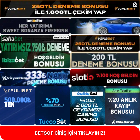
×
BETSOF GİRİŞ İÇİN TIKLAYINIZ!