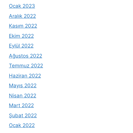
Ocak 2023
Aralık 2022
Kasım 2022
Ekim 2022
Eylül 2022
Ağustos 2022
Temmuz 2022
Haziran 2022
Mayıs 2022
Nisan 2022
Mart 2022
Şubat 2022
Ocak 2022