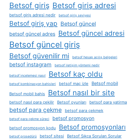
Betsof giriş
Betsof giriş adresi
betsof giriş adresi nedir
betsof giriş seviyesi
Betsof giriş yap
Betsof güncel
Betsof güncel adresi
betsof güncel adres
Betsof güncel giriş
Betsof güvenilir mi
betsof hesap açılış belgeleri
betsof instagram
betsof i̇letişim yöntemi nedir
Betsof kaç oldu
betsof i̇ncelemesi nasıl
Betsof mobil
betsof maç izle
betsof kombinasyon bahisleri
Betsof nasıl bir site
Betsof mobil bahis
betsof nasıl para çekilir
Betsof oyunları
betsof para yatirma
betsof para çekme
betsof para çekmek
betsof promosyon
betsof para çekme süreci
Betsof promosyonları
betsof promosyon kodu
betsof sitesi
Betsof Sıkça Sorulan Sorular
betsof prosedürü