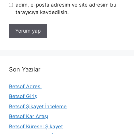
adım, e-posta adresim ve site adresim bu
tarayıcıya kaydedilsin.
Son Yazılar
Betsof Adresi
Betsof Giriş
Betsof Şikayet İnceleme
Betsof Kar Artışı
Betsof Küresel Şikayet