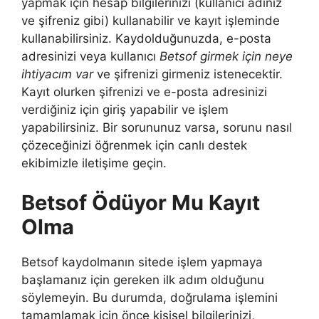
yapmak için hesap bilgilerinizi (kullanıcı adınız
ve şifreniz gibi) kullanabilir ve kayıt işleminde
kullanabilirsiniz. Kaydolduğunuzda, e-posta
adresinizi veya kullanıcı
Betsof girmek için neye
ihtiyacım var
ve şifrenizi girmeniz istenecektir.
Kayıt olurken şifrenizi ve e-posta adresinizi
verdiğiniz için giriş yapabilir ve işlem
yapabilirsiniz. Bir sorununuz varsa, sorunu nasıl
çözeceğinizi öğrenmek için canlı destek
ekibimizle iletişime geçin.
Betsof Ödüyor Mu Kayıt
Olma
Betsof kaydolmanın sitede işlem yapmaya
başlamanız için gereken ilk adım olduğunu
söylemeyin. Bu durumda, doğrulama işlemini
tamamlamak için önce kişisel bilgilerinizi,