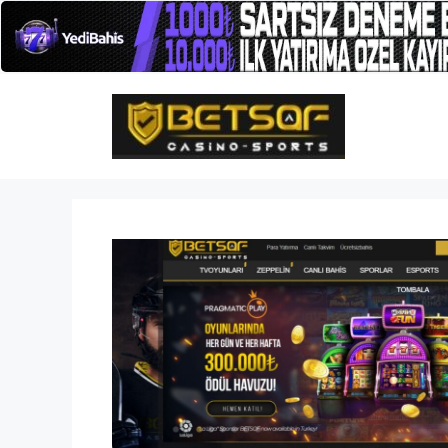
İçeriğe
atla