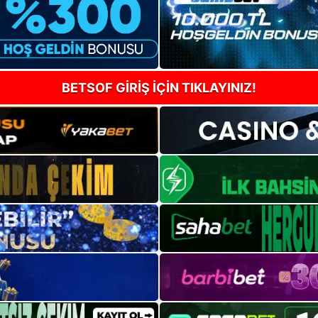
BETSOF GİRİŞ İÇİN TIKLAYINIZ!