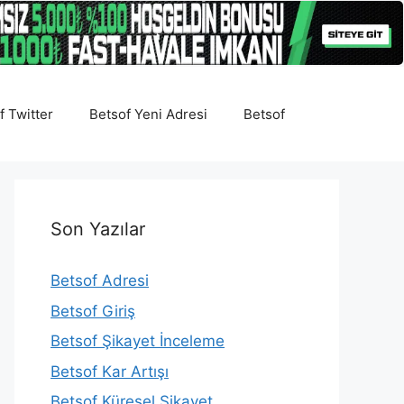
f Twitter
Betsof Yeni Adresi
Betsof
Son Yazılar
Betsof Adresi
Betsof Giriş
Betsof Şikayet İnceleme
Betsof Kar Artışı
Betsof Küresel Şikayet