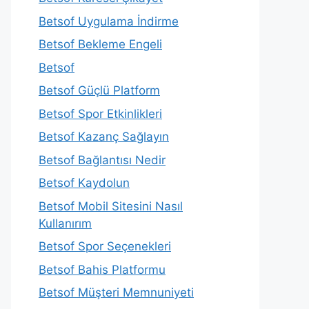
Betsof Uygulama İndirme
Betsof Bekleme Engeli
Betsof
Betsof Güçlü Platform
Betsof Spor Etkinlikleri
Betsof Kazanç Sağlayın
Betsof Bağlantısı Nedir
Betsof Kaydolun
Betsof Mobil Sitesini Nasıl
Kullanırım
Betsof Spor Seçenekleri
Betsof Bahis Platformu
Betsof Müşteri Memnuniyeti