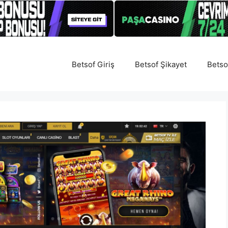
Betsof Giriş
Betsof Şikayet
Betso