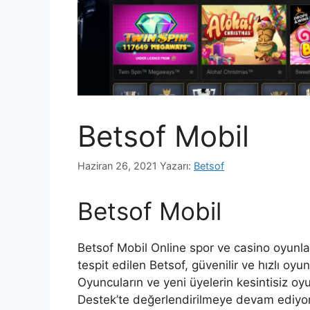
Betsof Mobil
Haziran 26, 2021
Yazarı:
Betsof
Betsof Mobil
Betsof Mobil Online spor ve casino oyunları 
tespit edilen Betsof, güvenilir ve hızlı oy
Oyuncuların ve yeni üyelerin kesintisiz oy
Destek’te değerlendirilmeye devam ediyor