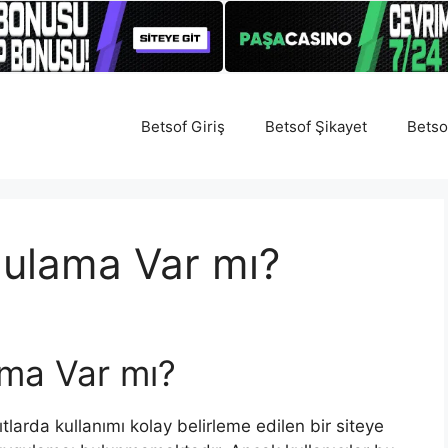
Betsof Giriş
Betsof Şikayet
Betso
gulama Var mı?
ma Var mı?
arda kullanımı kolay belirleme edilen bir siteye