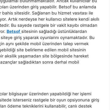
il uygulamaı bulunmamaktadır. Ancak kullanıcılar bu
cıları üzerinden giriş yapabilir. Betsof bu anlamda
r bahis sitesidir. Sağlanan bu hizmet vasıtası ile
yor. Artık nerdeyse her kullanıcı sitelere kendi akıllı
ktedir. Bu sayede rastgele bir vakit kayıbı olmadan
yor.
Betsof
sitesinin sağladığı üstünlüklardan
e siteye giriş yaparak oyunlarını oynamaktadır. Bu
çin aynı şekilde mobil üzerinden talep vermek
şebildiği site belirleme edilen mobil sitesinin
le bir aksilik yaşamadan site bölgesinde hareket
l kazançlar sağladıktan sonra derhal mobil
ılar bilgisayar üzerinden yapabildiği her işlemi
sitede isterseniz rastgele bir oyun opsiyonuna giriş
lan ödeme tekniklerini kullanabilir, canlı destek