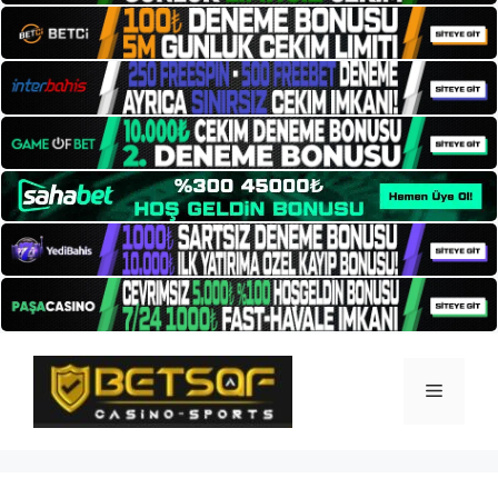
İçeriğe
atla
Menü