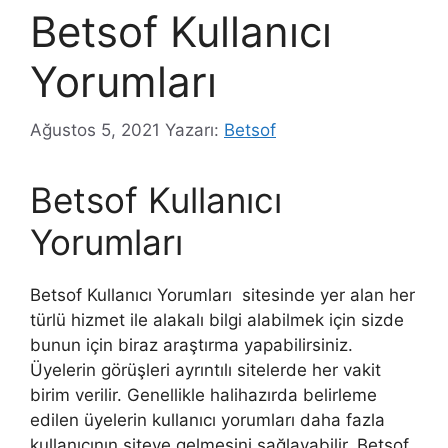
Betsof Kullanıcı
Yorumları
Ağustos 5, 2021
Yazarı:
Betsof
Betsof Kullanıcı
Yorumları
Betsof Kullanıcı Yorumları sitesinde yer alan her
türlü hizmet ile alakalı bilgi alabilmek için sizde
bunun için biraz araştırma yapabilirsiniz.
Üyelerin görüşleri ayrıntılı sitelerde her vakit
birim verilir. Genellikle halihazırda belirleme
edilen üyelerin kullanıcı yorumları daha fazla
kullanıcının siteye gelmesini sağlayabilir. Betsof