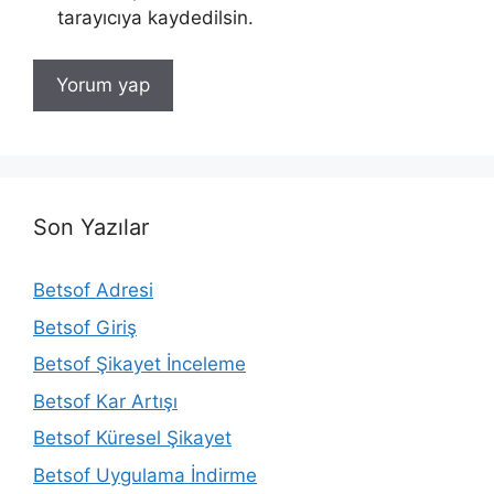
tarayıcıya kaydedilsin.
Son Yazılar
Betsof Adresi
Betsof Giriş
Betsof Şikayet İnceleme
Betsof Kar Artışı
Betsof Küresel Şikayet
Betsof Uygulama İndirme