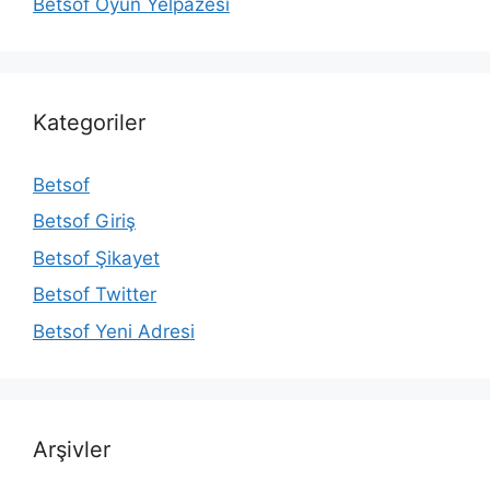
Betsof Oyun Yelpazesi
Kategoriler
Betsof
Betsof Giriş
Betsof Şikayet
Betsof Twitter
Betsof Yeni Adresi
Arşivler