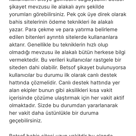
şikayet mevzusu ile alakalı aynı şekilde
yorumları görebilirsiniz. Pek çok üye direk olarak
bahis sitelerinin ödeme teknikleri ile alakalı
yazar. Para çekme ve para yatırma belirleme
edilen bitenleri ayrıntılı sitelerde kullananlara
aktarır. Genellikle bu tekniklerin hızlı olup
olmadığı mevzusu ile alakalı bütün herkese bilgi
vermektedir. Bu verileri kullanıcılar rastgele bir
siteden dahi olabilir. Betsof şikayet bulunuyorsa
kullanıcılar bu durumu ilk olarak canlı destek
hattında çözmelidir. Canlı destek hattında yer
alan ekipler bunun gibi aksilikleri kısa vakit
içerisinde çözüme ulaştırmak için her vakit aktif
olmaktadır. Sizde bu durumdan yararlanarak
her vakit daha üstünlükle bir duruma
geçebilirsiniz.
Betsof bahis sitesi uzun vakitdir bu alanda