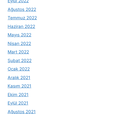
Eylül 2022
Ağustos 2022
Temmuz 2022
Haziran 2022
Mayıs 2022
Nisan 2022
Mart 2022
Şubat 2022
Ocak 2022
Aralık 2021
Kasım 2021
Ekim 2021
Eylül 2021
Ağustos 2021