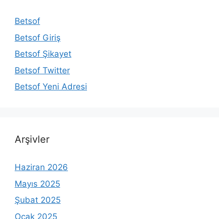
Betsof
Betsof Giriş
Betsof Şikayet
Betsof Twitter
Betsof Yeni Adresi
Arşivler
Haziran 2026
Mayıs 2025
Şubat 2025
Ocak 2025