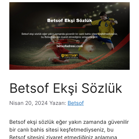
Betsof Ekşi Sözlük
Nisan 20, 2024
Yazarı:
Betsof
Betsof ekşi sözlük eğer yakın zamanda güvenilir
bir canlı bahis sitesi keşfetmediyseniz, bu
Betsof sitesini ziyaret etmediğiniz anlamına