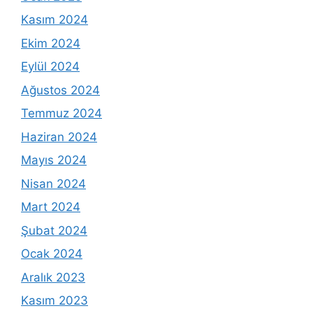
Kasım 2024
Ekim 2024
Eylül 2024
Ağustos 2024
Temmuz 2024
Haziran 2024
Mayıs 2024
Nisan 2024
Mart 2024
Şubat 2024
Ocak 2024
Aralık 2023
Kasım 2023