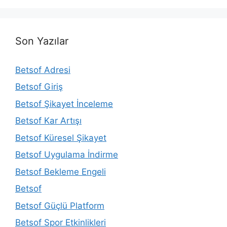
Son Yazılar
Betsof Adresi
Betsof Giriş
Betsof Şikayet İnceleme
Betsof Kar Artışı
Betsof Küresel Şikayet
Betsof Uygulama İndirme
Betsof Bekleme Engeli
Betsof
Betsof Güçlü Platform
Betsof Spor Etkinlikleri