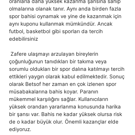
oranlarla daha yüksek kazanma şansına sahip
olmalarına olanak tanır. Aynı anda birden fazla
spor bahisi oynamak ve yine de kazanmak için
aynı kuponu kullanmak mümkündür. Ancak
futbol, ​​basketbol gibi sporları da tercih
edebilirsiniz
Zafere ulaşmayı arzulayan bireylerin
çoğunluğunun tanıdıkları bir takıma veya
sorumlu oldukları bir spor dalına katılmayı tercih
ettikleri yaygın olarak kabul edilmektedir. Sonuç
olarak Betsof her zaman en çok izlenen spor
müsabakalarına bahis koyar. Paranın
mükemmel karşılığını sağlar. Kullanıcıların
yüksek orandan yararlanma konusunda harika
bir şansı var. Bahis ne kadar yüksek olursa risk
de o kadar büyük olur. Önemli kazançlar elde
ediyoruz.