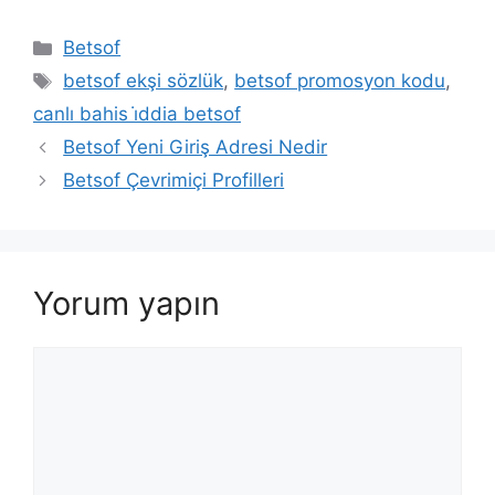
Kategoriler
Betsof
Etiketler
betsof ekşi sözlük
,
betsof promosyon kodu
,
canlı bahis i̇ddia betsof
Betsof Yeni Giriş Adresi Nedir
Betsof Çevrimiçi Profilleri
Yorum yapın
Yorum