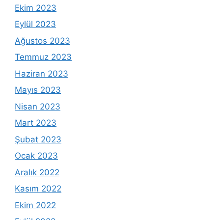
Ekim 2023
Eylül 2023
Ağustos 2023
Temmuz 2023
Haziran 2023
Mayıs 2023
Nisan 2023
Mart 2023
Şubat 2023
Ocak 2023
Aralık 2022
Kasım 2022
Ekim 2022