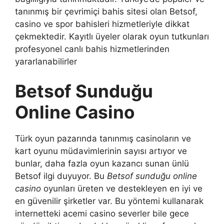
tanınmış bir çevrimiçi bahis sitesi olan Betsof,
casino ve spor bahisleri hizmetleriyle dikkat
çekmektedir. Kayıtlı üyeler olarak oyun tutkunları
profesyonel canlı bahis hizmetlerinden
yararlanabilirler
Betsof Sunduğu
Online Casino
Türk oyun pazarında tanınmış casinoların ve
kart oyunu müdavimlerinin sayısı artıyor ve
bunlar, daha fazla oyun kazancı sunan ünlü
Betsof ilgi duyuyor. Bu
Betsof sunduğu online
casino
oyunları üreten ve destekleyen en iyi ve
en güvenilir şirketler var. Bu yöntemi kullanarak
internetteki acemi casino severler bile gece