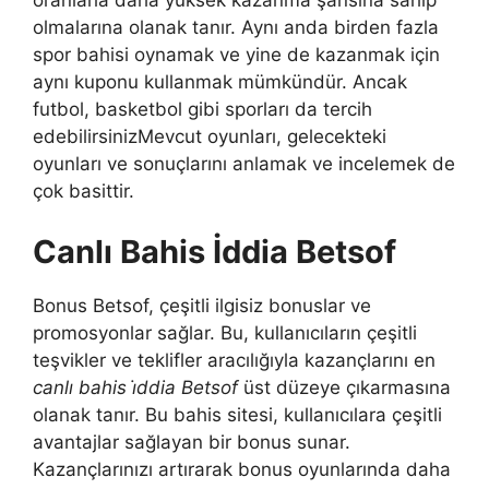
oranlarla daha yüksek kazanma şansına sahip
olmalarına olanak tanır. Aynı anda birden fazla
spor bahisi oynamak ve yine de kazanmak için
aynı kuponu kullanmak mümkündür. Ancak
futbol, ​​basketbol gibi sporları da tercih
edebilirsinizMevcut oyunları, gelecekteki
oyunları ve sonuçlarını anlamak ve incelemek de
çok basittir.
Canlı Bahis İddia Betsof
Bonus Betsof, çeşitli ilgisiz bonuslar ve
promosyonlar sağlar. Bu, kullanıcıların çeşitli
teşvikler ve teklifler aracılığıyla kazançlarını en
canlı bahis i̇ddia Betsof
üst düzeye çıkarmasına
olanak tanır. Bu bahis sitesi, kullanıcılara çeşitli
avantajlar sağlayan bir bonus sunar.
Kazançlarınızı artırarak bonus oyunlarında daha