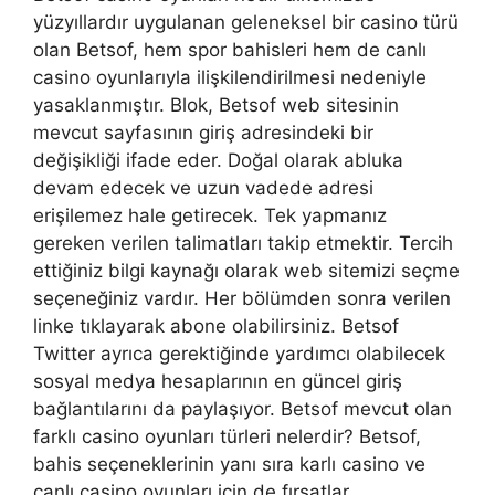
yüzyıllardır uygulanan geleneksel bir casino türü
olan Betsof, hem spor bahisleri hem de canlı
casino oyunlarıyla ilişkilendirilmesi nedeniyle
yasaklanmıştır. Blok, Betsof web sitesinin
mevcut sayfasının giriş adresindeki bir
değişikliği ifade eder. Doğal olarak abluka
devam edecek ve uzun vadede adresi
erişilemez hale getirecek. Tek yapmanız
gereken verilen talimatları takip etmektir. Tercih
ettiğiniz bilgi kaynağı olarak web sitemizi seçme
seçeneğiniz vardır. Her bölümden sonra verilen
linke tıklayarak abone olabilirsiniz. Betsof
Twitter ayrıca gerektiğinde yardımcı olabilecek
sosyal medya hesaplarının en güncel giriş
bağlantılarını da paylaşıyor. Betsof mevcut olan
farklı casino oyunları türleri nelerdir? Betsof,
bahis seçeneklerinin yanı sıra karlı casino ve
canlı casino oyunları için de fırsatlar