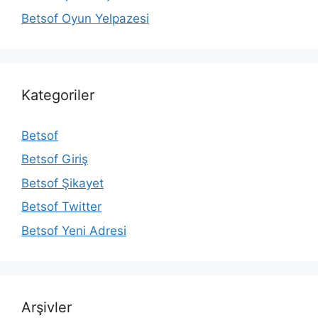
Betsof Oyun Yelpazesi
Kategoriler
Betsof
Betsof Giriş
Betsof Şikayet
Betsof Twitter
Betsof Yeni Adresi
Arşivler