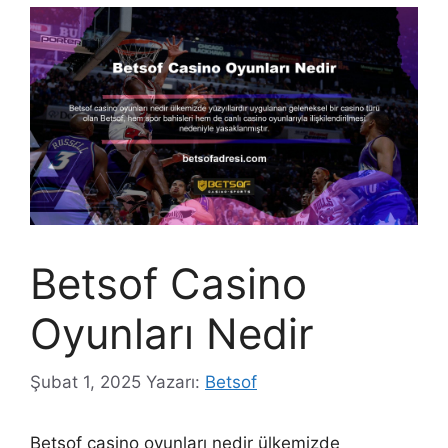
Betsof Casino
Oyunları Nedir
Şubat 1, 2025
Yazarı:
Betsof
Betsof casino oyunları nedir ülkemizde