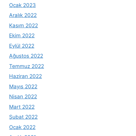
Ocak 2023
Aralık 2022
Kasım 2022
Ekim 2022
Eylül 2022
Ağustos 2022
Temmuz 2022
Haziran 2022
Mayıs 2022
Nisan 2022
Mart 2022
Şubat 2022
Ocak 2022