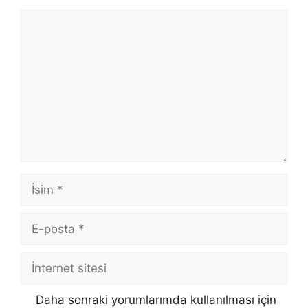
Yorum
İsim
E-
posta
İnternet
sitesi
Daha sonraki yorumlarımda kullanılması için