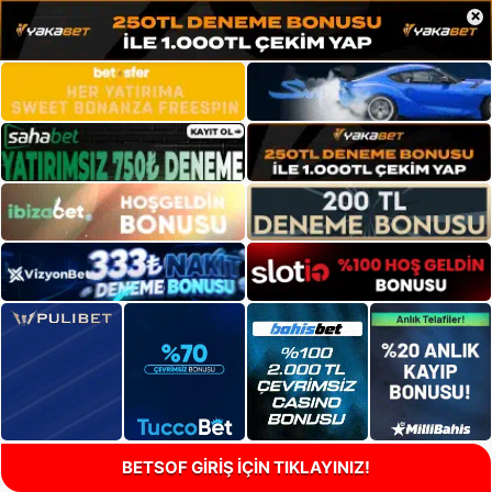
×
BETSOF GİRİŞ İÇİN TIKLAYINIZ!