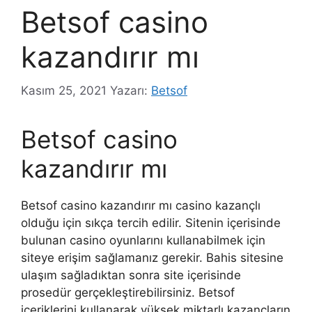
Betsof casino
kazandırır mı
Kasım 25, 2021
Yazarı:
Betsof
Betsof casino
kazandırır mı
Betsof casino kazandırır mı casino kazançlı
olduğu için sıkça tercih edilir. Sitenin içerisinde
bulunan casino oyunlarını kullanabilmek için
siteye erişim sağlamanız gerekir. Bahis sitesine
ulaşım sağladıktan sonra site içerisinde
prosedür gerçekleştirebilirsiniz. Betsof
içeriklerini kullanarak yüksek miktarlı kazançların