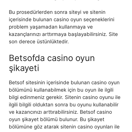
Bu prosedürlerden sonra siteyi ve sitenin
içerisinde bulunan casino oyun seçeneklerini
problem yaşamadan kullanmaya ve
kazançlarınızı arttırmaya başlayabilirsiniz. Site
son derece üstünlüktedir.
Betsofda casino oyun
şikayeti
Betsof sitesinin içerisinde bulunan casino oyun
bölümünü kullanabilmek için bu oyun ile ilgili
bilgi edinmeniz gerekir. Sitenin casino oyunu ile
ilgili bilgili olduktan sonra bu oyunu kullanabilir
ve kazancınızı arttırabilirsiniz. Betsof casino
oyun şikayet bölümü bulunur. Bu şikayet
bölümüne göz atarak sitenin casino oyunları ile