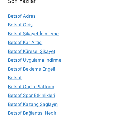
Son Yazılar
Betsof Adresi
Betsof Giriş
Betsof Şikayet İnceleme
Betsof Kar Artışı
Betsof Küresel Şikayet
Betsof Uygulama İndirme
Betsof Bekleme Engeli
Betsof
Betsof Güçlü Platform
Betsof Spor Etkinlikleri
Betsof Kazanç Sağlayın
Betsof Bağlantısı Nedir