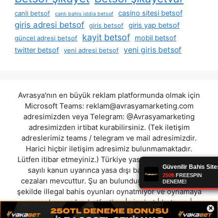
casino sitesi betsof
canli betsof
canlı bahis i̇ddia betsof
giris adresi betsof
giris yap betsof
giris betsof
kayit betsof
mobil betsof
güncel adresi betsof
yeni giris betsof
twitter betsof
yeni adresi betsof
Avrasya'nın en büyük reklam platformunda olmak için
Microsoft Teams:
reklam@avrasyamarketing.com
adresimizden veya Telegram: @Avrasyamarketing
adresimizden irtibat kurabilirsiniz. (Tek iletişim
adreslerimiz teams / telegram ve mail adresimizdir.
Harici hiçbir iletişim adresimiz bulunmamaktadır.
Lütfen itibar etmeyiniz.) Türkiye yasalarına göre 7258
sayılı kanun uyarınca yasa dışı bahis oynamanın
cezaları mevcuttur. Şu an bulunduğunuz site hiç bir
şekilde illegal bahis oyunları oynatmıyor ve oynamaya
aracı olmuyordur.
betfurther
|
yinebet
|
betroys
|
×
orjinbet
|
betnosa
|
alobet
|
casperbahis
|
betnbet