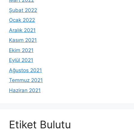
Mart 2022
Şubat 2022
Ocak 2022
Aralık 2021
Kasım 2021
Ekim 2021
Eylül 2021
Ağustos 2021
Temmuz 2021
Haziran 2021
Etiket Bulutu