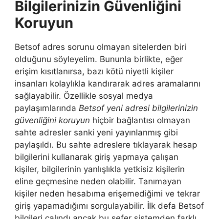
Bilgilerinizin Güvenliğini
Koruyun
Betsof adres sorunu olmayan sitelerden biri
olduğunu söyleyelim. Bununla birlikte, eğer
erişim kısıtlanırsa, bazı kötü niyetli kişiler
insanları kolaylıkla kandırarak adres aramalarını
sağlayabilir. Özellikle sosyal medya
paylaşımlarında
Betsof yeni adresi bilgilerinizin
güvenliğini koruyun
hiçbir bağlantısı olmayan
sahte adresler sanki yeni yayınlanmış gibi
paylaşıldı. Bu sahte adreslere tıklayarak hesap
bilgilerini kullanarak giriş yapmaya çalışan
kişiler, bilgilerinin yanlışlıkla yetkisiz kişilerin
eline geçmesine neden olabilir. Tanımayan
kişiler neden hesabıma erişemediğimi ve tekrar
giriş yapamadığımı sorgulayabilir. İlk defa Betsof
bilgileri çalındı ​​ancak bu sefer sistemden farklı