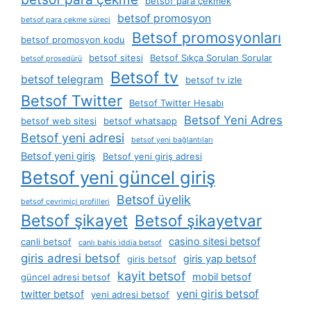
betsof para çekmek
betsof promosyon
betsof para çekme süreci
Betsof promosyonları
betsof promosyon kodu
betsof sitesi
Betsof Sıkça Sorulan Sorular
betsof prosedürü
Betsof tv
betsof telegram
betsof tv izle
Betsof Twitter
Betsof Twitter Hesabı
Betsof Yeni Adres
betsof web sitesi
betsof whatsapp
Betsof yeni adresi
betsof yeni bağlantıları
Betsof yeni giriş
Betsof yeni giriş adresi
Betsof yeni güncel giriş
Betsof üyelik
betsof çevrimiçi profilleri
Betsof şikayet
Betsof şikayetvar
casino sitesi betsof
canli betsof
canlı bahis i̇ddia betsof
giris adresi betsof
giris yap betsof
giris betsof
kayit betsof
mobil betsof
güncel adresi betsof
yeni giris betsof
twitter betsof
yeni adresi betsof