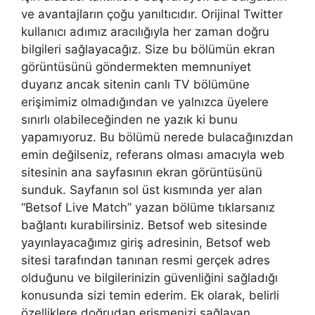
ve avantajların çoğu yanıltıcıdır. Orijinal Twitter
kullanıcı adımız aracılığıyla her zaman doğru
bilgileri sağlayacağız. Size bu bölümün ekran
görüntüsünü göndermekten memnuniyet
duyarız ancak sitenin canlı TV bölümüne
erişimimiz olmadığından ve yalnızca üyelere
sınırlı olabileceğinden ne yazık ki bunu
yapamıyoruz. Bu bölümü nerede bulacağınızdan
emin değilseniz, referans olması amacıyla web
sitesinin ana sayfasının ekran görüntüsünü
sunduk. Sayfanın sol üst kısmında yer alan
“Betsof Live Match” yazan bölüme tıklarsanız
bağlantı kurabilirsiniz. Betsof web sitesinde
yayınlayacağımız giriş adresinin, Betsof web
sitesi tarafından tanınan resmi gerçek adres
olduğunu ve bilgilerinizin güvenliğini sağladığı
konusunda sizi temin ederim. Ek olarak, belirli
özelliklere doğrudan erişmenizi sağlayan