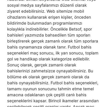
sosyal medya sayfalarımızı düzenli olarak
ziyaret edebilirsiniz. Web sitemize mobil
cihazlarını kullanarak erişen kişiler, önceden
bildirimde bulunmadan programlarımızı
kolaylıkla indirebilirler. Öncelikle Betsof, spor
bahisleri yazımızda bahsedilen tüm sporları
birleştirerek gerçek zamanlı olarak tüm sporlara
bahis oynamanıza olanak tanır. Futbol bahis
seçenekleri maç sonucu, ilk yarı sonucu, toplam
gol ve handikap olarak kategorize edilebilir.
Sonuç olarak, gerçek zamanlı olarak
bahislerinizi zahmetsizce oynayabilirsiniz. Bu
bölüme ek olarak gerçek zamanlı olarak da
bahis oynayabilirsiniz. Futbol bahis seçenekleri,
tamamı oyunun sonucunu tahmin etme temel
amacına odaklanan çok çeşitli canlı bahis
seçeneklerini kapsar. Birincil ikameler arasından
seçilebilecek çeşitli oranlar vardır. Ancak maç