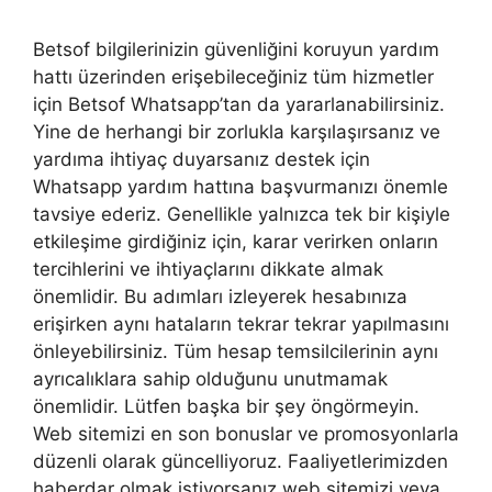
Betsof bilgilerinizin güvenliğini koruyun yardım
hattı üzerinden erişebileceğiniz tüm hizmetler
için Betsof Whatsapp’tan da yararlanabilirsiniz.
Yine de herhangi bir zorlukla karşılaşırsanız ve
yardıma ihtiyaç duyarsanız destek için
Whatsapp yardım hattına başvurmanızı önemle
tavsiye ederiz. Genellikle yalnızca tek bir kişiyle
etkileşime girdiğiniz için, karar verirken onların
tercihlerini ve ihtiyaçlarını dikkate almak
önemlidir. Bu adımları izleyerek hesabınıza
erişirken aynı hataların tekrar tekrar yapılmasını
önleyebilirsiniz. Tüm hesap temsilcilerinin aynı
ayrıcalıklara sahip olduğunu unutmamak
önemlidir. Lütfen başka bir şey öngörmeyin.
Web sitemizi en son bonuslar ve promosyonlarla
düzenli olarak güncelliyoruz. Faaliyetlerimizden
haberdar olmak istiyorsanız web sitemizi veya