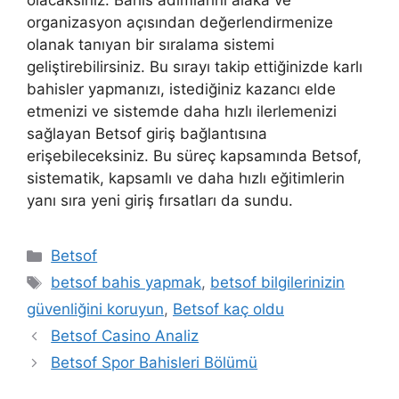
olacaksınız. Bahis adımlarını alaka ve
organizasyon açısından değerlendirmenize
olanak tanıyan bir sıralama sistemi
geliştirebilirsiniz. Bu sırayı takip ettiğinizde karlı
bahisler yapmanızı, istediğiniz kazancı elde
etmenizi ve sistemde daha hızlı ilerlemenizi
sağlayan Betsof giriş bağlantısına
erişebileceksiniz. Bu süreç kapsamında Betsof,
sistematik, kapsamlı ve daha hızlı eğitimlerin
yanı sıra yeni giriş fırsatları da sundu.
Kategoriler
Betsof
Etiketler
betsof bahis yapmak
,
betsof bilgilerinizin
güvenliğini koruyun
,
Betsof kaç oldu
Betsof Casino Analiz
Betsof Spor Bahisleri Bölümü