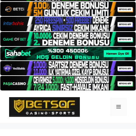
İçeriğe
atla
Menü