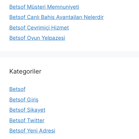
Betsof Müşteri Memnuniyeti
Betsof Canlı Bahis Avantajları Nelerdir
Betsof Çevrimiçi Hizmet
Betsof Oyun Yelpazesi
Kategoriler
Betsof
Betsof Giriş
Betsof Şikayet
Betsof Twitter
Betsof Yeni Adresi