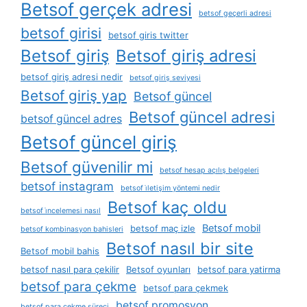
Betsof gerçek adresi
betsof geçerli adresi
betsof girisi
betsof giris twitter
Betsof giriş
Betsof giriş adresi
betsof giriş adresi nedir
betsof giriş seviyesi
Betsof giriş yap
Betsof güncel
Betsof güncel adresi
betsof güncel adres
Betsof güncel giriş
Betsof güvenilir mi
betsof hesap açılış belgeleri
betsof instagram
betsof i̇letişim yöntemi nedir
Betsof kaç oldu
betsof i̇ncelemesi nasıl
Betsof mobil
betsof maç izle
betsof kombinasyon bahisleri
Betsof nasıl bir site
Betsof mobil bahis
betsof nasıl para çekilir
Betsof oyunları
betsof para yatirma
betsof para çekme
betsof para çekmek
betsof promosyon
betsof para çekme süreci