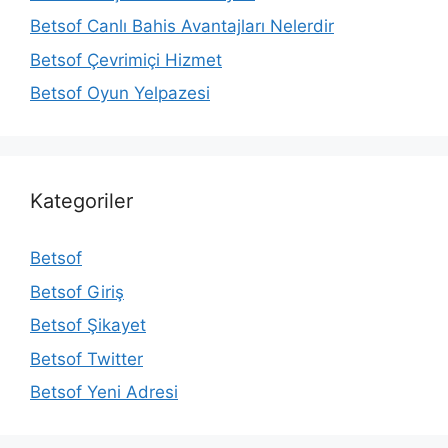
Betsof Canlı Bahis Avantajları Nelerdir
Betsof Çevrimiçi Hizmet
Betsof Oyun Yelpazesi
Kategoriler
Betsof
Betsof Giriş
Betsof Şikayet
Betsof Twitter
Betsof Yeni Adresi