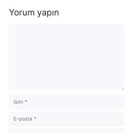
Yorum yapın
Yorum
İsim
E-
posta
İnternet