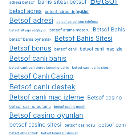
Betsof
bahis sitesi betsof
adresi betsof
betsof adres
betsof adres değişikliği
Betsof adresi
betsof adresi cep telefonu
Betsof Bahis
betsof arama motoru
betsof altyapı sağlayıcı
Betsof Bahis Sitesi
betsof bahis oynamak
Betsof bonus
betsof canli maç izle
betsof canli
Betsof canlı bahis
betsof canlı bahislerde kombine bahis
betsof canlı bahis sitesi
Betsof Canlı Casino
Betsof canlı destek
Betsof canlı maç izleme
Betsof casino
betsof casino bölümü
betsof casino mobil
Betsof casino oyunları
betsof casino sitesi
betsof com
betsof casinosu
betsof ekşi sözlük
betsof finansal i̇şlemler