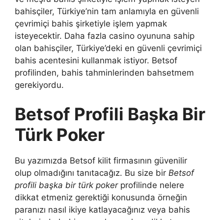
bahisçiler, Türkiye’nin tam anlamıyla en güvenli
çevrimiçi bahis şirketiyle işlem yapmak
isteyecektir. Daha fazla casino oyununa sahip
olan bahisçiler, Türkiye’deki en güvenli çevrimiçi
bahis acentesini kullanmak istiyor. Betsof
profilinden, bahis tahminlerinden bahsetmem
gerekiyordu.
Betsof Profili Başka Bir
Türk Poker
Bu yazımızda Betsof kilit firmasının güvenilir
olup olmadığını tanıtacağız. Bu size bir
Betsof
profili başka bir türk poker
profilinde nelere
dikkat etmeniz gerektiği konusunda örneğin
paranızı nasıl ikiye katlayacağınız veya bahis