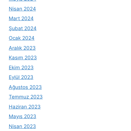
Nisan 2024
Mart 2024
Şubat 2024
Ocak 2024
Aralık 2023
Kasım 2023
Ekim 2023
Eylül 2023
Ağustos 2023
Temmuz 2023
Haziran 2023
Mayıs 2023
Nisan 2023