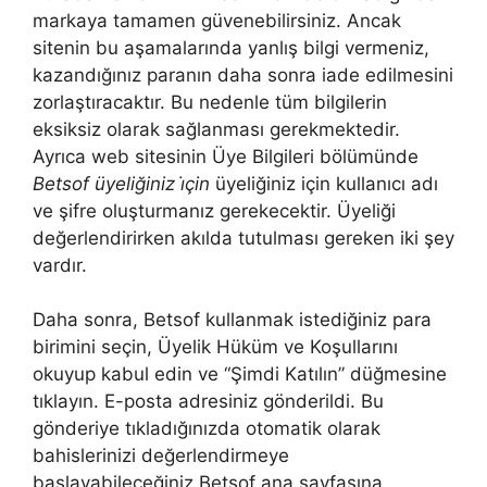
markaya tamamen güvenebilirsiniz. Ancak
sitenin bu aşamalarında yanlış bilgi vermeniz,
kazandığınız paranın daha sonra iade edilmesini
zorlaştıracaktır. Bu nedenle tüm bilgilerin
eksiksiz olarak sağlanması gerekmektedir.
Ayrıca web sitesinin Üye Bilgileri bölümünde
Betsof üyeliğiniz i̇çin
üyeliğiniz için kullanıcı adı
ve şifre oluşturmanız gerekecektir. Üyeliği
değerlendirirken akılda tutulması gereken iki şey
vardır.
Daha sonra, Betsof kullanmak istediğiniz para
birimini seçin, Üyelik Hüküm ve Koşullarını
okuyup kabul edin ve “Şimdi Katılın” düğmesine
tıklayın. E-posta adresiniz gönderildi. Bu
gönderiye tıkladığınızda otomatik olarak
bahislerinizi değerlendirmeye
başlayabileceğiniz Betsof ana sayfasına