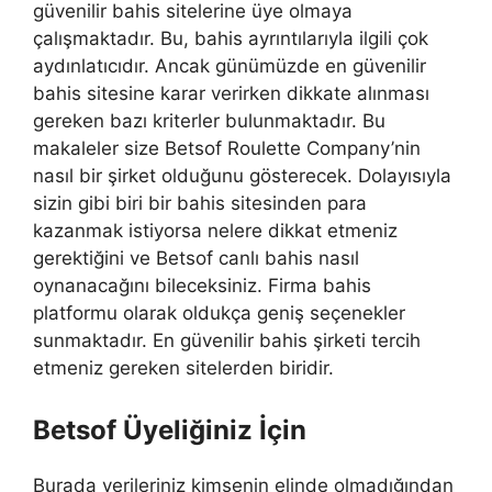
güvenilir bahis sitelerine üye olmaya
çalışmaktadır. Bu, bahis ayrıntılarıyla ilgili çok
aydınlatıcıdır. Ancak günümüzde en güvenilir
bahis sitesine karar verirken dikkate alınması
gereken bazı kriterler bulunmaktadır. Bu
makaleler size Betsof Roulette Company’nin
nasıl bir şirket olduğunu gösterecek. Dolayısıyla
sizin gibi biri bir bahis sitesinden para
kazanmak istiyorsa nelere dikkat etmeniz
gerektiğini ve Betsof canlı bahis nasıl
oynanacağını bileceksiniz. Firma bahis
platformu olarak oldukça geniş seçenekler
sunmaktadır. En güvenilir bahis şirketi tercih
etmeniz gereken sitelerden biridir.
Betsof Üyeliğiniz İçin
Burada verileriniz kimsenin elinde olmadığından