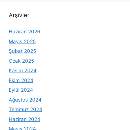
Arşivler
Haziran 2026
Mayıs 2025
Şubat 2025
Ocak 2025
Kasım 2024
Ekim 2024
Eylül 2024
Ağustos 2024
Temmuz 2024
Haziran 2024
Mayıs 2024