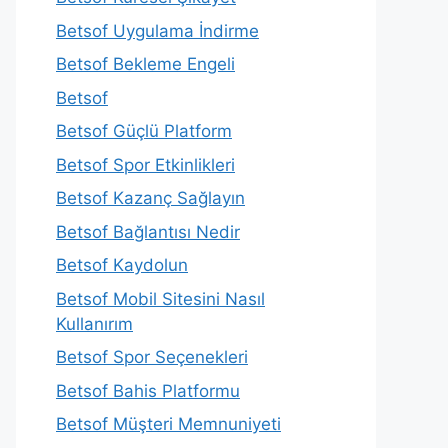
Betsof Uygulama İndirme
Betsof Bekleme Engeli
Betsof
Betsof Güçlü Platform
Betsof Spor Etkinlikleri
Betsof Kazanç Sağlayın
Betsof Bağlantısı Nedir
Betsof Kaydolun
Betsof Mobil Sitesini Nasıl
Kullanırım
Betsof Spor Seçenekleri
Betsof Bahis Platformu
Betsof Müşteri Memnuniyeti