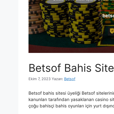
Betsof Bahis Site
Ekim 7, 2023
Yazarı:
Betsof
Betsof bahis sitesi üyeliği Betsof siteleri
kanunları tarafından yasaklanan casino sit
çoğu bahisçi bahis oyunları için yurt dışınd