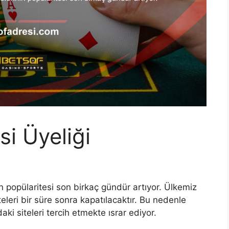
si Üyeliği
nin popülaritesi son birkaç gündür artıyor. Ülkemiz
eleri bir süre sonra kapatılacaktır. Bu nedenle
aki siteleri tercih etmekte ısrar ediyor.