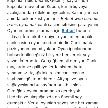
kuponlar bulun. Bahis Geçmişi sayfasında
kuponlar mevcuttur. Kupon, kur artış veya
azalışlarından etkilenmeyecektir. Kazançlarınızı
anında çekmek istiyorsanız
Betsof web sürümü
bahis oynamak
canlı casino sitesine para yatırın.
Oyunun tadını çıkarmak için
Betsof
butona
tıklayın. İnteraktif krupiyer oyunları en popüler
canlı casino oyunlarından biridir. Canlı maçta
pozisyonun önemi yoktur. Oyun ipuçlarından
bahsedebileceğiniz bir yere benzer bir şey
yazın. İnternette. Gerçeği temsil etmiyor. Canlı
maçlarda ve galibiyetlerde sistem hatası
yaşanmaz. Aşağıdaki resim canlı casino
sayfasını göstermektedir. Altyapı ve oyun
sağlayıcılarını bu sayfada bulabilirsiniz.
Girdiğiniz oyunu aramanıza gerek yok.
Hedefinize ulaştığınızda en önemli şey
durmaktır. Ver-al oyunları sayesinde her zaman