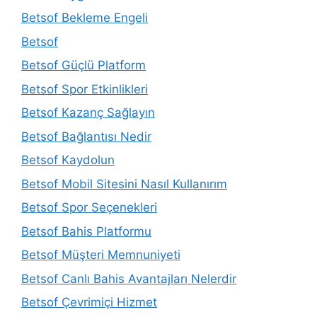
Betsof Bekleme Engeli
Betsof
Betsof Güçlü Platform
Betsof Spor Etkinlikleri
Betsof Kazanç Sağlayın
Betsof Bağlantısı Nedir
Betsof Kaydolun
Betsof Mobil Sitesini Nasıl Kullanırım
Betsof Spor Seçenekleri
Betsof Bahis Platformu
Betsof Müşteri Memnuniyeti
Betsof Canlı Bahis Avantajları Nelerdir
Betsof Çevrimiçi Hizmet