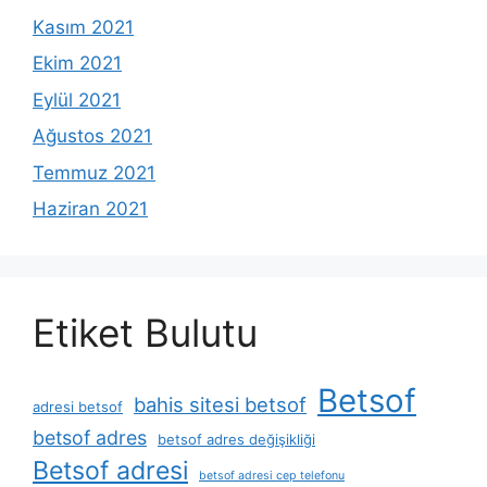
Kasım 2021
Ekim 2021
Eylül 2021
Ağustos 2021
Temmuz 2021
Haziran 2021
Etiket Bulutu
Betsof
bahis sitesi betsof
adresi betsof
betsof adres
betsof adres değişikliği
Betsof adresi
betsof adresi cep telefonu