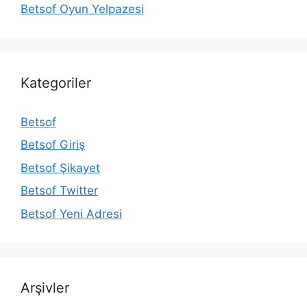
Betsof Oyun Yelpazesi
Kategoriler
Betsof
Betsof Giriş
Betsof Şikayet
Betsof Twitter
Betsof Yeni Adresi
Arşivler