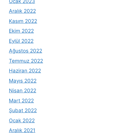
Ocak 2023
Aralık 2022
Kasım 2022
Ekim 2022
Eylül 2022
Ağustos 2022
Temmuz 2022
Haziran 2022
Mayıs 2022
Nisan 2022
Mart 2022
Şubat 2022
Ocak 2022
Aralık 2021