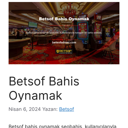
Betsof Bahis
Oynamak
Nisan 6, 2024
Yazarı:
Betsof
Betsof bahis oynamak seobahis, kullanıcılarıyla