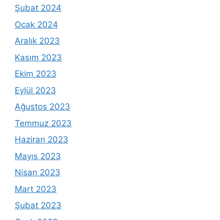
Şubat 2024
Ocak 2024
Aralık 2023
Kasım 2023
Ekim 2023
Eylül 2023
Ağustos 2023
Temmuz 2023
Haziran 2023
Mayıs 2023
Nisan 2023
Mart 2023
Şubat 2023