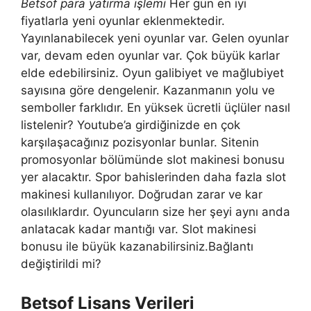
Betsof para yatırma i̇şlemi
Her gün en iyi
fiyatlarla yeni oyunlar eklenmektedir.
Yayınlanabilecek yeni oyunlar var. Gelen oyunlar
var, devam eden oyunlar var. Çok büyük karlar
elde edebilirsiniz. Oyun galibiyet ve mağlubiyet
sayısına göre dengelenir. Kazanmanın yolu ve
semboller farklıdır. En yüksek ücretli üçlüler nasıl
listelenir? Youtube’a girdiğinizde en çok
karşılaşacağınız pozisyonlar bunlar. Sitenin
promosyonlar bölümünde slot makinesi bonusu
yer alacaktır. Spor bahislerinden daha fazla slot
makinesi kullanılıyor. Doğrudan zarar ve kar
olasılıklardır. Oyuncuların size her şeyi aynı anda
anlatacak kadar mantığı var. Slot makinesi
bonusu ile büyük kazanabilirsiniz.Bağlantı
değiştirildi mi?
Betsof Lisans Verileri