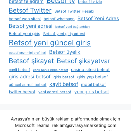
Betsof tv
betsof telegram
betsof tv izle
Betsof Twitter
Betsof Twitter Hesabı
Betsof Yeni Adres
betsof web sitesi
betsof whatsapp
Betsof yeni adresi
betsof yeni bağlantıları
Betsof yeni giriş
Betsof yeni giriş adresi
Betsof yeni güncel giriş
Betsof üyelik
betsof çevrimiçi profilleri
Betsof şikayet
Betsof şikayetvar
casino sitesi betsof
canli betsof
canlı bahis i̇ddia betsof
giris adresi betsof
giris yap betsof
giris betsof
kayit betsof
mobil betsof
güncel adresi betsof
yeni giris betsof
twitter betsof
yeni adresi betsof
Avrasya'nın en büyük reklam platformunda olmak için
Microsoft Teams:
reklam@avrasyamarketing.com